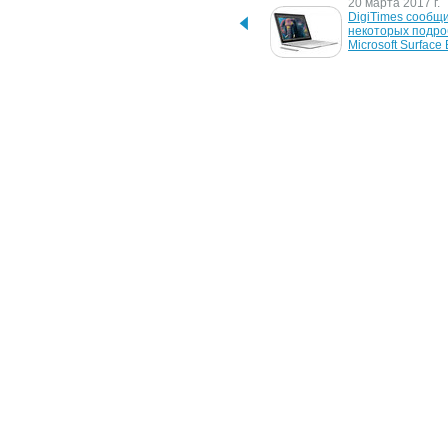
23 сентября 2021 г.
20 марта 2017 г.
LG выпустила 32-
DigiTimes сообщи
дюймовый 4K-монитор 
некоторых подро
UltraFine Display OLED Pro 
Microsoft Surface
стоимостью $4000
10 декабря 2010 г.
19 ноября 2009 г.
Новый iPad не получит 
Планшетник Apple
OLED дисплей
иметь OLED-экран
появится на рынк
раньше 2 полуго