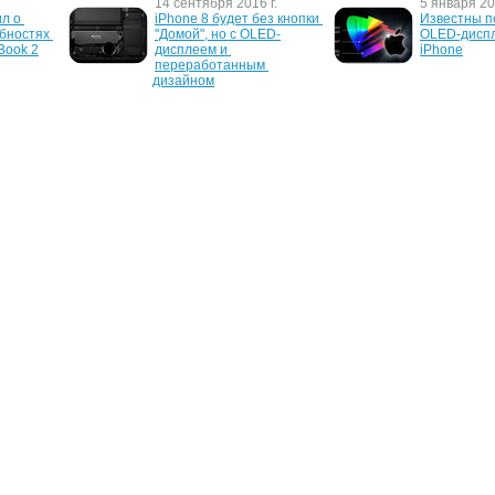
14 сентября 2016 г.
5 января 20
л о 
iPhone 8 будет без кнопки 
Известны п
бностях 
"Домой", но с OLED-
OLED-диспл
 Book 2
дисплеем и 
iPhone
переработанным 
дизайном
7 сентября 2009 г.
5 июня 2009
 будет 
Samsung начнет выпуск 
LG и Univers
 и 
ноутбуков с OLED-
разработал
е не 
экранами в 2010
браслет
дия 2010