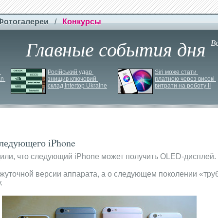
Фотогалереи
/
Конкурсы
Главные события дня
В
Російський удар 
Siri може стати 
n 
знищив ключовий 
платною через високі 
склад Intertop Ukraine
витрати на роботу ІІ
следующего iPhone
дили, что следующий iPhone может получить OLED-дисплей.
жуточной версии аппарата, а о следующем поколении «труб
.