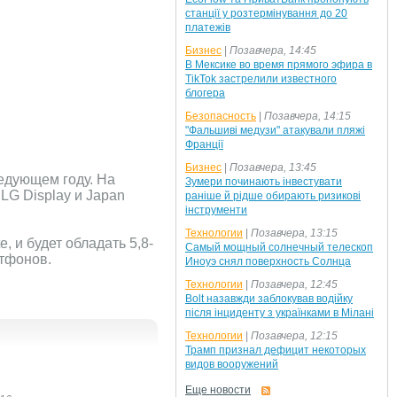
станції у розтермінування до 20
платежів
Бизнес
|
Позавчера, 14:45
В Мексике во время прямого эфира в
TikTok застрелили известного
блогера
Безопасность
|
Позавчера, 14:15
"Фальшиві медузи" атакували пляжі
Франції
Бизнес
|
Позавчера, 13:45
ледующем году. На
Зумери починають інвестувати
LG Display и Japan
раніше й рідше обирають ризикові
інструменти
Технологии
|
Позавчера, 13:15
, и будет обладать 5,8-
Самый мощный солнечный телескоп
ртфонов.
Иноуэ снял поверхность Солнца
Технологии
|
Позавчера, 12:45
Bolt назавжди заблокував водійку
після інциденту з українками в Мілані
Технологии
|
Позавчера, 12:15
Трамп признал дефицит некоторых
видов вооружений
Еще новости