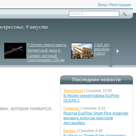
Вход / Регистрация
поиск...
оскресенье, 9 августа
F-
Drones представила 
США збільшують 
виробництво ракет для 
бюджетный дрон F-
Patriot
Сaptain, который 
преодолевает 100 км
Последние новости
Технологии
|
Сегодня, 10:05
В Україні презентована EcoFlow
OCEAN 2
ки», которое появится,
Гаджеты
|
Сегодня, 9:31
Розетка EcoFlow Smart Plug дозволяє
керувати роботою пристроїв
дистанційно
Бизнес
|
Сегодня, 8:49
EcoFlow та ПриватБанк пропонують