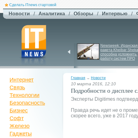
Сделать ITnews стартовой
Новости
/
Аналитика
/
Обзоры
/
Интервью
/
У Празі запустили 
Newsweek: Иранская 
серію міських квестів 
ракета Kheibar Sheka
маршрутами трамваїв
способна усложнить 
работу систем ПРО
Главная
→
Новости
Интернет
10 марта 2016, 12:10
Связь
Подробности о дисплее 
Технологии
Эксперты Digitimes подтвер
Безопасность
Бизнес
Правда речь идет не о проме
скорее всего, уже в 2017 году
Софт
Железо
Гаджеты