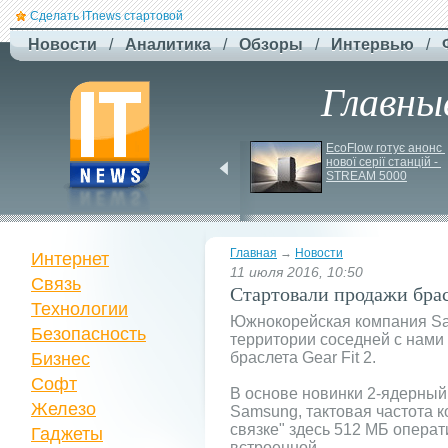
Сделать ITnews стартовой
Новости
/
Аналитика
/
Обзоры
/
Интервью
/
Главны
ЗСУ здійснили перший 
EcoFlow готує анонс 
повітряний штурм за 
нової серії станцій - 
участю роботів
STREAM 5000
Главная
→
Новости
Интернет
11 июля 2016, 10:50
Связь
Стартовали продажи брас
Технологии
Южнокорейская компания Sa
Безопасность
территории соседней с нами
Бизнес
браслета Gear Fit 2.
Софт
В основе новинки 2-ядерный
Железо
Samsung, тактовая частота ко
связке" здесь 512 МБ операт
Гаджеты
встроенной.