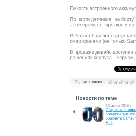
Емкость встроенного аккумул
По части датчиков "на борту
акселерометр, гироскоп и пр.
Работает браслет под управ
смартфонами (не только Sams
В продаже девайс доступен 
решениях корпуса – черном,
Оцените новость:
Новости по теме
2 октября 2017 г.
13 июня 2016 г.
В продаже появился 
Стартовали миро
фитнес-браслет Samsung 
продажи фитнес-
Gear Fit 2 Pro
браслета Samsun
Fit 2
25 мая 2016 г.
13 мая 2016 г.