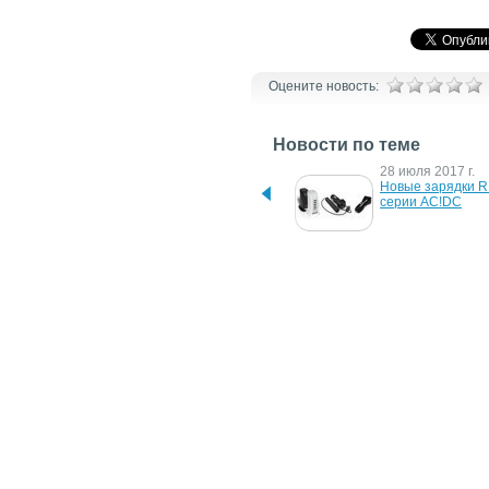
Оцените новость:
Новости по теме
20 октября 2023 г.
28 июля 2017 г.
USB кабели с 
Новые зарядки RI
преобразователями 
серии AC!DC
напряжения
25 октября 2016 г.
25 марта 2014 г.
D-Link расширила 
GlacialLight пред
перечень коммутаторов 
6-дюймовые накл
со схемами DC, UPS, RPS
светодиодные 
светильники
5 октября 2010 г.
17 августа 2010 г.
XFX представила блоки 
Новые светодиод
питания ProSeries с 
светильники Glacia
технологией EasyRail
функцией затем
17 октября 2007 г.
Группа AC/DC запустила 