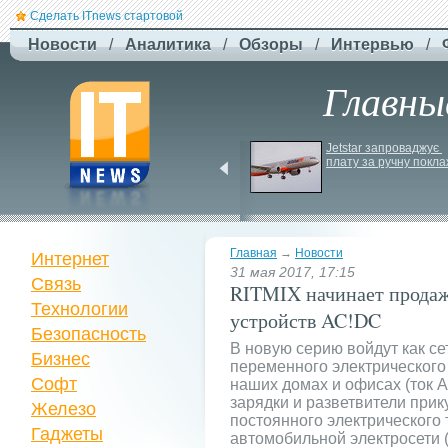
Сделать ITnews стартовой
Новости
/
Аналитика
/
Обзоры
/
Интервью
/
Главны
ЗСУ здійснили перший 
Jetstar запроваджує 
повітряний штурм за 
плату за ручну покла
участю роботів
Главная
→
Новости
Интернет
31 мая 2017, 17:15
Связь
RITMIX начинает продаж
Технологии
устройств AC!DC
Безопасность
В новую серию войдут как с
Бизнес
переменного электрического
Софт
наших домах и офисах (ток A
зарядки и разветвители при
Железо
постоянного электрического
Гаджеты
автомобильной электросети (