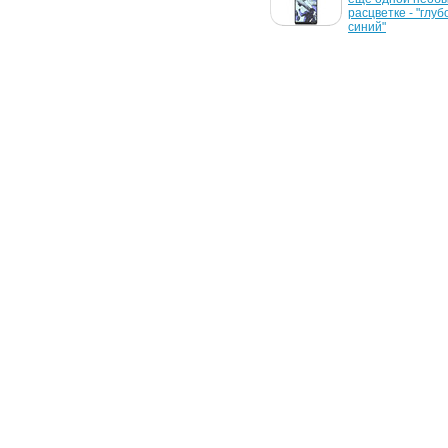
расцветки корпуса
расцветке - "глубо
синий"
27 июля 2015 г.
22 июля 2015 г.
На фото появились 
Опубликовано фо
включенные Samsung 
фаблета Samsung
Galaxy Note 5 и S6 edge+
Note 5