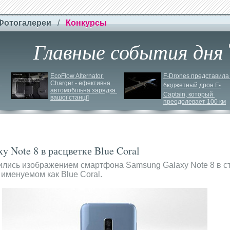
Фотогалереи
/
Конкурсы
Главные события дня
EcoFlow Alternator 
F-
Drones представила 
 
Charger - ефективна 
бюджетный дрон F-
автомобільна зарядка 
Сaptain, который 
вашої станції
преодолевает 100 км
 Note 8 в расцветке Blue Coral
ились изображением смартфона Samsung Galaxy Note 8 в 
 именуемом как Blue Coral.