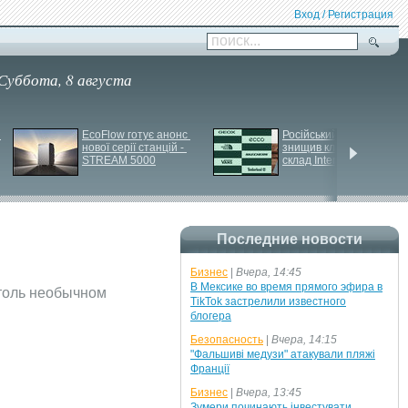
Вход / Регистрация
поиск...
Суббота, 8 августа
EcoFlow готує анонс 
Російський удар 
нової серії станцій - 
знищив ключовий 
STREAM 5000
склад Intertop Ukraine
Последние новости
Бизнес
|
Вчера, 14:45
В Мексике во время прямого эфира в
столь необычном
TikTok застрелили известного
блогера
Безопасность
|
Вчера, 14:15
"Фальшиві медузи" атакували пляжі
Франції
Бизнес
|
Вчера, 13:45
Зумери починають інвестувати