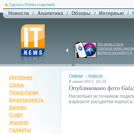
Сделать ITnews стартовой
Новости
/
Аналитика
/
Обзоры
/
Интервью
/
Jetstar запроваджує 
Siri може стати 
плату за ручну поклажу
платною через високі
витрати на роботу ІІ
Главная
→
Новости
Интернет
8 июня 2017, 16:15
Связь
Опубликовано фото Galaxy
Технологии
Несколько источников подел
Безопасность
варианте расцветки корпуса,
Бизнес
Софт
Железо
Гаджеты