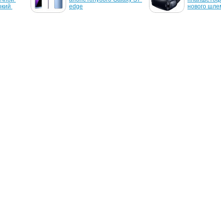
кий 
edge
нового шле
12 декабря 2014 г.
7 мая 2014 г
то пера 
Подробности касательно 
Готовится 
 Galaxy 
не представленного 
Galaxy Note 
смартфона Meizu Blue 
розовом и к
Charm Note
корпусе