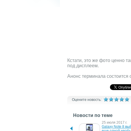
Кстати, это же фото ценно т
под дисплеем.
Анонс терминала состоится 
Оцените новость:
Новости по теме
17 августа 2017 г.
25 июля 2017 г.
Рендерное фото Galaxy 
Galaxy Note 8 вый
Note 8 в синем варианте 
еще одной необы