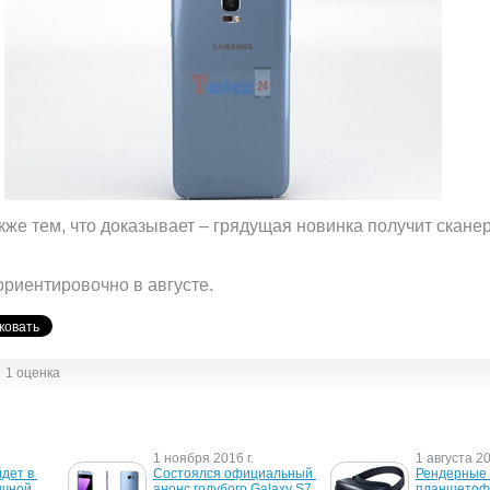
акже тем, что доказывает – грядущая новинка получит скане
ориентировочно в августе.
1 оценка
1 ноября 2016 г.
1 августа 20
дет в 
Состоялся официальный 
Рендерные 
чной 
анонс голубого Galaxy S7 
планшетофо