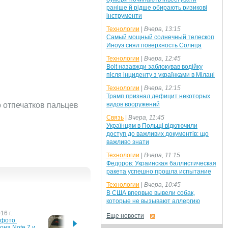
раніше й рідше обирають ризикові
інструменти
Технологии
|
Вчера, 13:15
Самый мощный солнечный телескоп
Иноуэ снял поверхность Солнца
Технологии
|
Вчера, 12:45
Bolt назавжди заблокував водійку
після інциденту з українками в Мілані
Технологии
|
Вчера, 12:15
Трамп признал дефицит некоторых
р отпечатков пальцев
видов вооружений
Связь
|
Вчера, 11:45
Українцям в Польщі відключили
доступ до важливих документів: що
важливо знати
Технологии
|
Вчера, 11:15
Федоров: Украинская баллистическая
ракета успешно прошла испытание
Технологии
|
Вчера, 10:45
В США впервые вывели собак,
которые не вызывают аллергию
16 г.
29 июля 2016 г.
21 июл
Еще новости
фото 
На новых фото Galaxy 
Galaxy
на Note 7 и 
Note 7 позирует в 
"засве