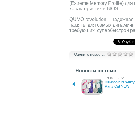
(Extreme Memory Profile) для
характеристик в BIOS.
QUMO revolution – надежная
память, для самых динамичн
требующих супербыстрой ра
Оцените новость:
Новости по теме
21 сентября 2021 г.
19 мая 2021 г.
Новая Bluetooth-
Bluetooth гарнит
гарнитура Qumo Party Cat 
Party Cat NEW
NEW
20 октября 2015 г.
3 апреля 2014 г.
В продажу поступили 
Quest 452 и Quest
внешние аккумуляторы 
новые смартфон
QUMO PowerAid Slim 
с большим диспл
Smart
29 ноября 2013 г.
24 января 2011 г.