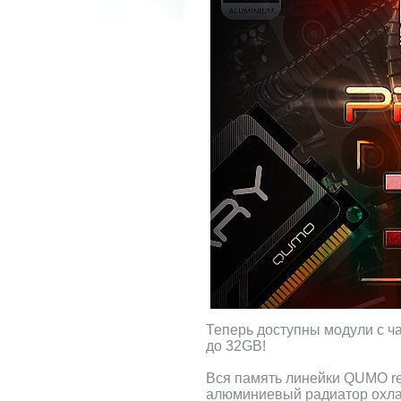
Теперь доступны модули с ч
до 32GB!
Вся память линейки QUMO re
алюминиевый радиатор охла