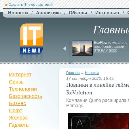
Сделать ITnews стартовой
Новости
/
Аналитика
/
Обзоры
/
Интервью
/
Главны
У Празі запустили 
EcoFlow готує анонс 
серію міських квестів 
нової серії станцій - 
маршрутами трамваїв
STREAM 5000
Главная
→
Новости
Интернет
17 сентября 2020, 15:45
Связь
Новинки в линейке гей
Технологии
ReVolution
Безопасность
Компания Qumo расширила а
Бизнес
Primary.
Софт
Железо
Гаджеты