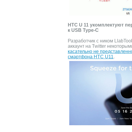
HTC U 11 укомплектуют п
к USB Type-C
Разработчик с ником LlabTo
аккаунт на Twitter некотор
касательно не представленн
смартфона HTC U11
.