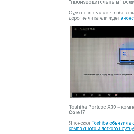
"производительным" реж
Судя по всему, уже в обозри
дорогие читатели ждет
анонс
Toshiba Portege X30 – комп
Core i7
Японская
Toshiba объявила 
компактного и легкого ноутбу