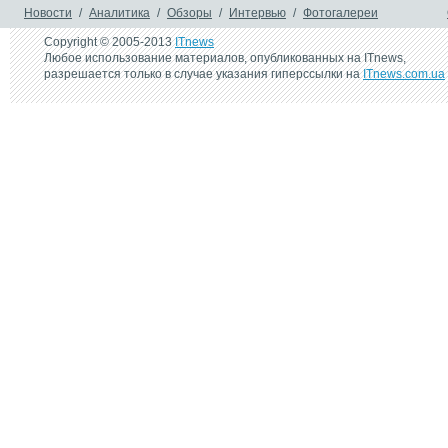
ExpertBook Ultra
Новости
/
Аналитика
/
Обзоры
/
Интервью
/
Фотогалереи
Copyright © 2005-2013
ITnews
Любое использование материалов, опубликованных на ITnews,
разрешается только в случае указания гиперссылки на
ITnews.com.ua