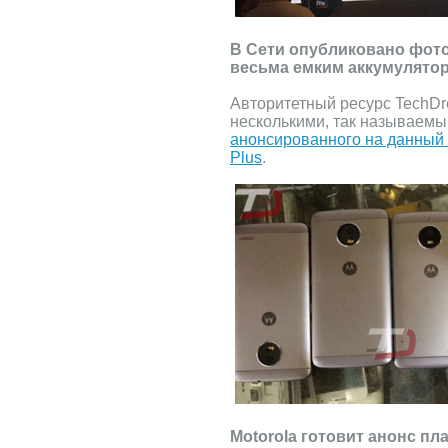
В Сети опубликовано фото
весьма емким аккумулято
Авторитетный ресурс TechDr
несколькими, так называем
анонсированного на данный
Plus
.
Motorola готовит анонс пл