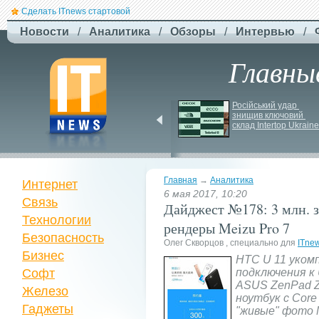
Сделать ITnews стартовой
Новости
/
Аналитика
/
Обзоры
/
Интервью
/
Главны
Jetstar запроваджує 
Російський удар 
плату за ручну поклажу
знищив ключовий 
склад Intertop Ukraine
Главная
→
Аналитика
Интернет
6 мая 2017, 10:20
Связь
Дайджест №178: 3 млн. з
Технологии
рендеры Meizu Pro 7
Безопасность
Олег Скворцов , специально для
ITne
Бизнес
HTC U 11 уком
Софт
подключения к
ASUS ZenPad Z
Железо
ноутбук с Core 
Гаджеты
"живые" фото M