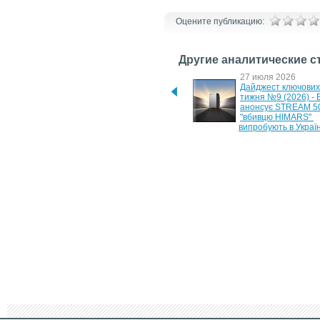
Оцените публикацию:
Другие аналитические с
17 мая 2026
27 июля 2026
Дайджест ключових новин 
Дайджест ключових 
тижня №3 (2026) - 
тижня №9 (2026) - 
портативний холодильник 
анонсує STREAM 500
EcoFlow та нова Logitech G 
"вбивцю HIMARS" 
G512 X
випробують в Україн
6 июля 2026
29 июня 2026
Дайджест ключових новин 
Дайджест ключових 
тижня №7 (2026) - знижка на 
тижня №6 (2026) - 
EcoFlow Lightweight та 
станція EcoFlow DE
анонс Logitech Spotlight 2
1000 Air та новий Z
DUO
10 июня 2026
7 июня 2026
YADEA GT35 та E8S - 
SUNRA H2: оптимал
потужні та комфортні 
електроскутер для 
електроскутери в чотирьох 
щоденних поїздок
кольорах корпусу
26 мая 2026
Дайджест ключових новин 
тижня №4 (2026) - потужний 
повербанк EcoFlow RAPID 
Pro та новий ASUS 