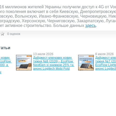
16 миллионов жителей Украины получили доступ к 4G от Vo
ого поколения включает в себя Киевскую, Днепропетровску
овскую, Волынскую, Ивано-Франковскую, Черновицкую, Ник
оградскую, Херсонскую, Черниговскую, Закарпатскую, Луга
ет активное строительство. Больше данных
здесь
.
0 оценок
татьи
13 июля 2026
6 июля 2026
новин 
Дайджест ключових новин 
Дайджест клю
EcoFlow 
тижня №8 (2026) - EcoFlow 
тижня №7 (202
0, а 
NextGen зі знижкою 25% та 
EcoFlow Lightw
анонс Logitech Mobi Fold
анонс Logitech
і
30 мая 2026
26 мая 2026
ьний 
Дайджест ключових новин 
Дайджест клю
тижня №5 (2026) - батарея 
тижня №4 (202
для RIVER 3 Plus та 500Вт 
повербанк Ec
акустика REAL-EL
Pro та новий 
ExpertBook Ult