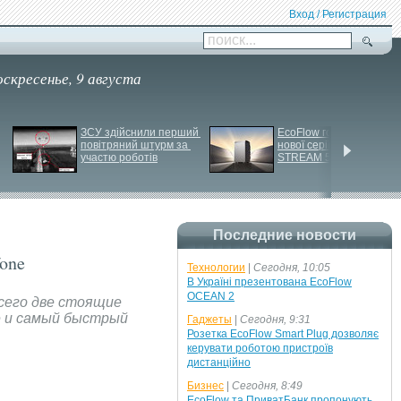
Вход / Регистрация
поиск...
оскресенье, 9 августа
ЗСУ здійснили перший 
EcoFlow готує анонс 
повітряний штурм за 
нової серії станцій - 
участю роботів
STREAM 5000
Последние новости
one
Технологии
|
Сегодня, 10:05
В Україні презентована EcoFlow
OCEAN 2
сего две стоящие
e и самый быстрый
Гаджеты
|
Сегодня, 9:31
Розетка EcoFlow Smart Plug дозволяє
керувати роботою пристроїв
дистанційно
Бизнес
|
Сегодня, 8:49
EcoFlow та ПриватБанк пропонують