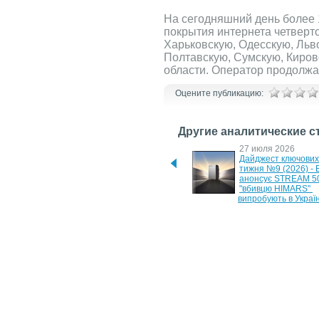
На сегодняшний день более 
покрытия интернета четверт
Харьковскую, Одесскую, Льв
Полтавскую, Сумскую, Киров
области. Оператор продолжа
Оцените публикацию:
Другие аналитические с
17 мая 2026
27 июля 2026
Дайджест ключових новин 
Дайджест ключових 
тижня №3 (2026) - 
тижня №9 (2026) - 
портативний холодильник 
анонсує STREAM 500
EcoFlow та нова Logitech G 
"вбивцю HIMARS" 
G512 X
випробують в Україн
10 июня 2026
7 июня 2026
YADEA GT35 та E8S - 
SUNRA H2: оптимал
потужні та комфортні 
електроскутер для 
електроскутери в чотирьох 
щоденних поїздок
кольорах корпусу