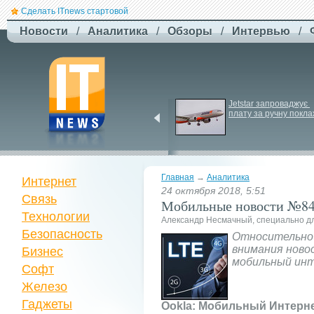
Сделать ITnews стартовой
Новости
/
Аналитика
/
Обзоры
/
Интервью
/
США збільшують 
Jetstar запроваджує 
виробництво ракет для 
плату за ручну покла
Patriot
Главная
→
Аналитика
Интернет
24 октября 2018, 5:51
Связь
Мобильные новости №84:
Технологии
Александр Несмачный, специально д
Безопасность
Относительно 
внимания ново
Бизнес
мобильный инт
Софт
Железо
Гаджеты
Ookla: Мобильный Интерне