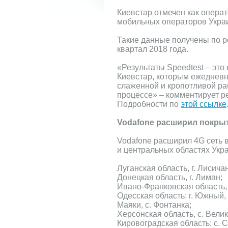
Киевстар отмечен как опера
мобильных операторов Укра
Такие данные получены по ре
квартал 2018 года.
«Результаты Speedtest – эт
Киевстар, которым ежедневн
слаженной и кропотливой раб
процессе» – комментирует ре
Подробности по
этой ссылке
Vodafone расширил покрыт
Vodafone расширил 4G сеть 
и центральных областях Укр
Луганская область, г. Лисичан
Донецкая область, г. Лиман;
Ивано-Франковская область, 
Одесская область: г. Южный, 
Маяки, с. Фонтанка;
Херсонская область, с. Вели
Кировоградская область: с. С