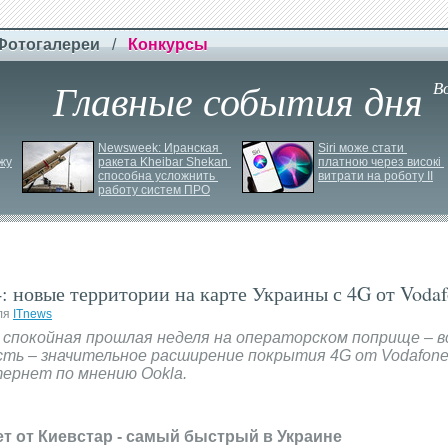
Фотогалереи
/
Конкурсы
Главные события дня
В
Newsweek: Иранская 
Siri може стати 
жу
ракета Kheibar Shekan 
платною через високі 
способна усложнить 
витрати на роботу ІІ
работу систем ПРО
 новые территории на карте Украины с 4G от Vodaf
ля
ITnews
спокойная прошлая неделя на операторском поприще – в
сть – значительное расширение покрытия 4G от Vodafon
ернет по мнению Ookla.
т от Киевстар - самый быстрый в Украине