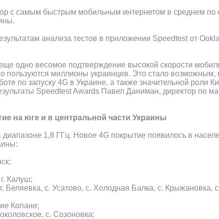
тор с самым быстрым мобильным интернетом в среднем по 
ины.
зультатам анализа тестов в приложении Speedtest от Ookla
о еще одно весомое подтверждение высокой скорости мобил
о пользуются миллионы украинцев. Это стало возможным, 
оте по запуску 4G в Украине, а также значительной роли Ки
зультаты Speedtest Awards Павел Даниман, директор по ма
.
ие на юге и в центральной части Украины
в диапазоне 1,8 ГГц. Новое 4G покрытие появилось в насел
аины:
ск;
г. Калуш;
г. Беляевка, с. Усатово, с. Холодная Балка, с. Крыжановка, с
кие Копани;
околовское, с. Созоновка;