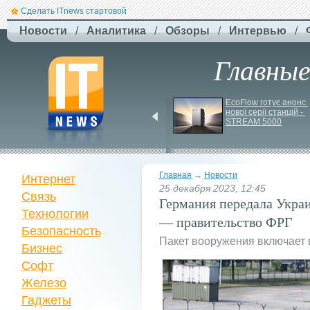
Сделать ITnews стартовой
Новости
/
Аналитика
/
Обзоры
/
Интервью
/
Главны
Російський удар 
EcoFlow готує анонс 
знищив ключовий 
нової серії станцій - 
склад Intertop Ukraine
STREAM 5000
Главная
→
Новости
Интернет
25 декабря 2023, 12:45
Связь
Германия передала Укра
Технологии
— правительство ФРГ
Безопасность
Пакет вооружения включает 
Бизнес
Софт
Железо
Гаджеты