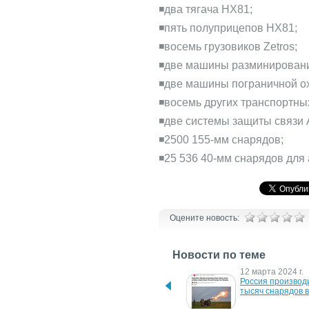
◾️два тягача HX81;
◾️пять полуприцепов HX81;
◾️восемь грузовиков Zetros;
◾️две машины разминировани
◾️две машины пограничной о
◾️восемь других транспортны
◾️две системы защиты связи
◾️2500 155-мм снарядов;
◾️25 536 40-мм снарядов для
Оцените новость:
Новости по теме
18 марта 2025 г.
12 марта 2024 г.
Германия предоставила 
Россия производи
Украине новый пакет 
тысяч снарядов 
военной помощи