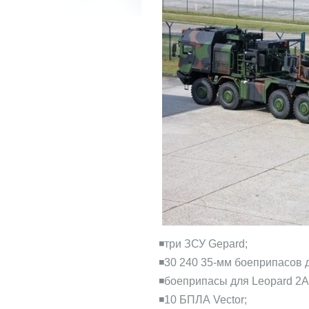
◾️три ЗСУ Gepard;
◾️30 240 35-мм боеприпасов 
◾️боеприпасы для Leopard 2A
◾️10 БПЛА Vector;