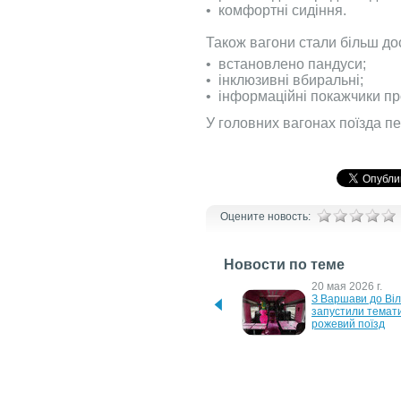
•⁠ ⁠комфортні сидіння.
Також вагони стали більш д
•⁠ ⁠встановлено пандуси;
•⁠ ⁠інклюзивні вбиральні;
•⁠ ⁠інформаційні покажчики 
У головних вагонах поїзда п
Оцените новость:
Новости по теме
15 июня 2026 г.
20 мая 2026 г.
Із 28 червня між Дніпром 
З Варшави до Віл
та Одесою вперше 
запустили темати
запустять швидкісний 
рожевий поїзд
поїзд "Інтерсіті"
21 февраля 2023 г.
5 января 2023 г.
В Киевском метро 
Поїзд з Молдови 
появятся поезда со 
потрапив у топ 