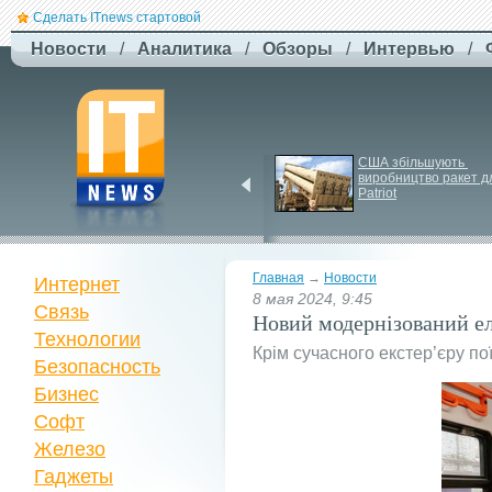
Сделать ITnews стартовой
Новости
/
Аналитика
/
Обзоры
/
Интервью
/
Siri може стати 
США збільшують 
платною через високі 
виробництво ракет дл
витрати на роботу ІІ
Patriot
Главная
→
Новости
Интернет
8 мая 2024, 9:45
Связь
Новий модернізований ел
Технологии
Крім сучасного екстер’єру по
Безопасность
Бизнес
Софт
Железо
Гаджеты