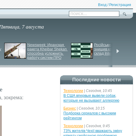
Вход / Регистрация
поиск...
Пятница, 7 августа
Newsweek: Иранская 
Російський удар 
у
ракета Kheibar Shekan 
знищив ключовий 
способна усложнить 
склад Intertop Ukraine
работу систем ПРО
Последние новости
е
Технологии
|
Сегодня, 10:45
В США впервые вывели собак,
а, зокрема:
которые не вызывают аллергию
Бизнес
|
Сегодня, 10:15
Подборка сериалов с высоким
рейтингом
Технологии
|
Сегодня, 9:45
73% жителів Чехії вважають зміну
клімату серйозною проблемою