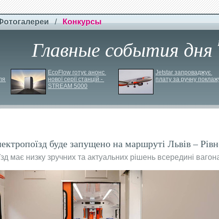
Фотогалереи
/
Конкурсы
Главные события дня
EcoFlow готує анонс 
Jetstar запроваджує 
я 
нової серії станцій - 
плату за ручну поклаж
STREAM 5000
ектропоїзд буде запущено на маршруті Львів – Рівн
їзд має низку зручних та актуальних рішень всередині вагон