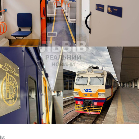
;
ів;