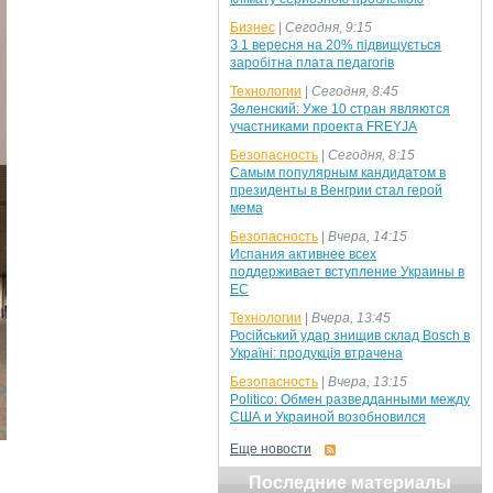
Бизнес
|
Сегодня, 9:15
З 1 вересня на 20% підвищується
заробітна плата педагогів
Технологии
|
Сегодня, 8:45
Зеленский: Уже 10 стран являются
участниками проекта FREYJA
Безопасность
|
Сегодня, 8:15
Самым популярным кандидатом в
президенты в Венгрии стал герой
мема
Безопасность
|
Вчера, 14:15
Испания активнее всех
поддерживает вступление Украины в
ЕС
Технологии
|
Вчера, 13:45
Російський удар знищив склад Bosch в
Україні: продукція втрачена
Безопасность
|
Вчера, 13:15
Politico: Обмен разведданными между
США и Украиной возобновился
Еще новости
Последние материалы