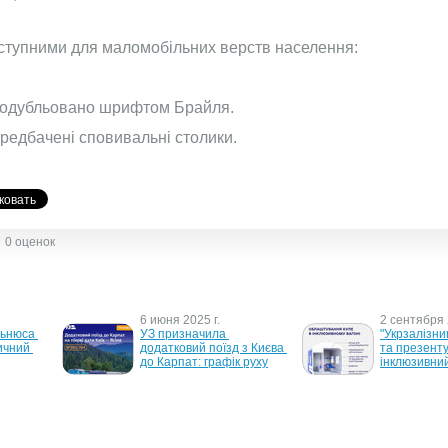
оступними для маломобільних верств населення:
продубльовано шрифтом Брайля.
ередбачені сповивальні столики.
0 оценок
6 июня 2025 г.
2 сентября 
ьнюса 
УЗ призначила 
"Укрзалізни
чний 
додатковий поїзд з Києва 
та презенту
до Карпат: графік руху
інклюзивний
22 декабря 2022 г.
7 июля 2022
до Києва 
На різдвяно-новорічні 
Финляндия 
свята Києвом курсуватиме 
865 российс