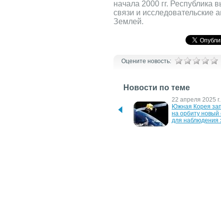
начала 2000 гг. Республика 
связи и исследовательские 
Землей.
Оцените новость:
Новости по теме
17 ноября 2025 г.
22 апреля 2025 г.
SpaceX запустила новые 
Южная Корея зап
ракеты со спутниками 
на орбиту новый 
Starlink
для наблюдения 
15 января 2025 г.
11 сентября 2024 
Первый спутник турецкой 
SpaceX запустила
компании Fergani Space 
частную пилотир
запущен в космос
миссию Polaris 
28 января 2021 г.
10 апреля 2019 г.
Falcon 9 вывела на орбиту 
Ученые могут пот
Земли 143 спутника
десятки спутнико