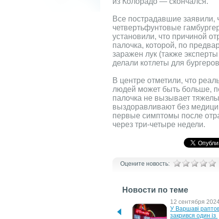
из Колорадо — скончался.
Все пострадавшие заявили, 
четвертьфунтовые гамбургер
установили, что причиной о
палочка, которой, по предв
заражен лук (также эксперты
делали котлеты для бургеров
В центре отметили, что реа
людей может быть больше, п
палочка не вызывает тяжел
выздоравливают без медицин
первые симптомы после отр
через три-четыре недели.
Оцените новость:
Новости по теме
22 июля 2025 г.
12 сентября 2024 
McDonald’s у Польщі 
У Варшаві раптов
оштрафували за витік 
закрився один із 