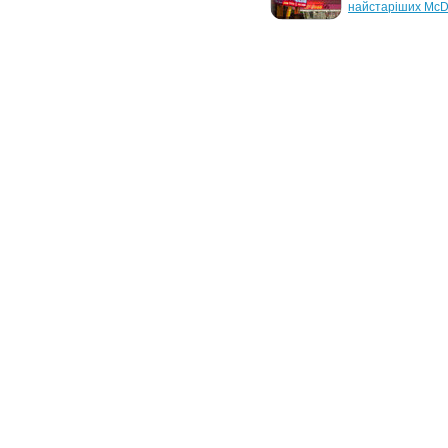
даних співробітників
найстаріших McD
29 марта 2023 г.
24 июня 2022 г.
McDonald’s з’явився у Bolt 
McDonald's возвр
Food
в Украину
8 октября 2007 г.
17 октября 2006 г
Гамбургер с Интернетом
McDonalds зарази
вирусом
11 июня 2004 г.
McDonalds занялась 
прокатом DVD