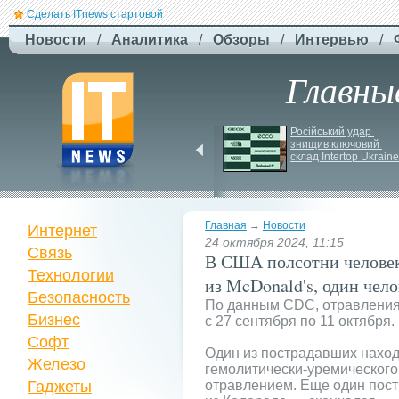
Сделать ITnews стартовой
Новости
/
Аналитика
/
Обзоры
/
Интервью
/
Главны
У Празі запустили 
Російський удар 
серію міських квестів 
знищив ключовий 
маршрутами трамваїв
склад Intertop Ukraine
Главная
→
Новости
Интернет
24 октября 2024, 11:15
Связь
В США полсотни человек
Технологии
из McDonald's, один чел
Безопасность
По данным CDC, отравления
Бизнес
с 27 сентября по 11 октября.
Софт
Один из пострадавших наход
Железо
гемолитически-уремического
Гаджеты
отравлением. Еще один пос