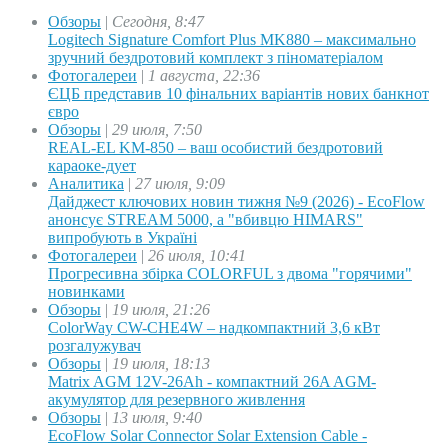
Обзоры
|
Сегодня, 8:47
Logitech Signature Comfort Plus MK880 – максимально
зручний бездротовий комплект з піноматеріалом
Фотогалереи
|
1 августа, 22:36
ЄЦБ представив 10 фінальних варіантів нових банкнот
євро
Обзоры
|
29 июля, 7:50
REAL-EL KM-850 – ваш особистий бездротовий
караоке-дует
Аналитика
|
27 июля, 9:09
Дайджест ключових новин тижня №9 (2026) - EcoFlow
анонсує STREAM 5000, а "вбивцю HIMARS"
випробують в Україні
Фотогалереи
|
26 июля, 10:41
Прогресивна збірка COLORFUL з двома "горячими"
новинками
Обзоры
|
19 июля, 21:26
ColorWay CW-CHE4W – надкомпактний 3,6 кВт
розгалужувач
Обзоры
|
19 июля, 18:13
Matrix AGM 12V-26Ah - компактний 26A AGM-
акумулятор для резервного живлення
Обзоры
|
13 июля, 9:40
EcoFlow Solar Connector Solar Extension Cable -