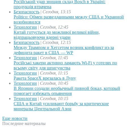
Російський удар знищив склад Bosch в Україні:
продукція втрачена
Безопасность
|
Сегодня, 13:15
Politico: Обмен разведданными между США и Украиной
возобновился
Технологии
|
Сегодня, 12:45
Китай готується до можливої великої війни,
відпрацьовуючи ядерні удари
Безопасность
|
Сегодня, 12:15
Между Трампом и Хегсетом возник конфликт из-за
дефицита ракет в США — WP
Технологии
|
Сегодня, 11:45
Російські хакери активно ламають Wi-Fi у готелях по
всьому світу для шпигунства
Технологии
|
Сегодня, 11:15
Ракета SpaceX врезалась в Луну
Технологии
|
Сегодня, 10:45
В Японии создали необычный пивной бокал, который
помогает избежать опьянения
Технологии
|
Сегодня, 10:15
США и Китай усиливают борьбу за критические
минералы Центральной Азии
Еще новости
Последние материалы