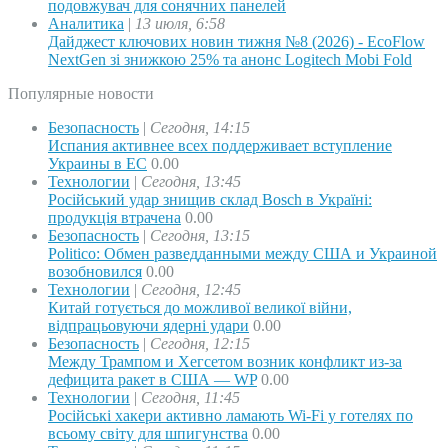
подовжувач для сонячних панелей
Аналитика
|
13 июля, 6:58
Дайджест ключових новин тижня №8 (2026) - EcoFlow
NextGen зі знижкою 25% та анонс Logitech Mobi Fold
Популярные новости
Безопасность
|
Сегодня, 14:15
Испания активнее всех поддерживает вступление
Украины в ЕС
0.00
Технологии
|
Сегодня, 13:45
Російський удар знищив склад Bosch в Україні:
продукція втрачена
0.00
Безопасность
|
Сегодня, 13:15
Politico: Обмен разведданными между США и Украиной
возобновился
0.00
Технологии
|
Сегодня, 12:45
Китай готується до можливої великої війни,
відпрацьовуючи ядерні удари
0.00
Безопасность
|
Сегодня, 12:15
Между Трампом и Хегсетом возник конфликт из-за
дефицита ракет в США — WP
0.00
Технологии
|
Сегодня, 11:45
Російські хакери активно ламають Wi-Fi у готелях по
всьому світу для шпигунства
0.00