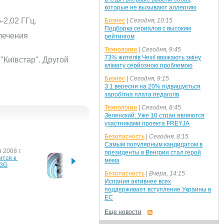
которые не вызывают аллергию
-2,02 ГГц.
Бизнес
|
Сегодня, 10:15
Подборка сериалов с высоким
лечения
рейтингом
Технологии
|
Сегодня, 9:45
73% жителів Чехії вважають зміну
"Київстар". Другой
клімату серйозною проблемою
Бизнес
|
Сегодня, 9:15
З 1 вересня на 20% підвищується
заробітна плата педагогів
Технологии
|
Сегодня, 8:45
Зеленский: Уже 10 стран являются
участниками проекта FREYJA
Безопасность
|
Сегодня, 8:15
Самым популярным кандидатом в
 2008 г.
31 июля 2008 г.
17 дек
президенты в Венгрии стал герой
тся к 
НКРС выступает за 
Киевс
мема
 3G
отмену лицензирования
Безопасность
|
Вчера, 14:15
Испания активнее всех
поддерживает вступление Украины в
 г.
ЕС
 "Киевстар" 
т 
Еще новости
ные номера с 