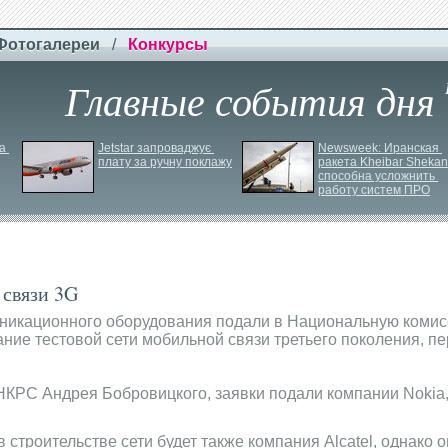
Фотогалереи
/
Конкурсы
Главные события дня
 
Jetstar запроваджує 
Newsweek: Иранская 
плату за ручну поклажу
ракета Kheibar Shekan 
способна усложнить 
работу систем ПРО
 связи 3G
уникационного оборудования подали в Национальную коми
ание тестовой сети мобильной связи третьего поколения, 
НКРС Андрея Бобровицкого, заявки подали компании Nokia, 
 строительстве сети будет также компания Alcatel, однако о