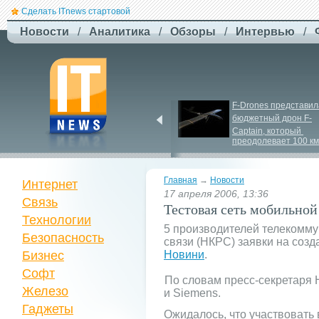
Сделать ITnews стартовой
Новости
/
Аналитика
/
Обзоры
/
Интервью
/
США збільшують 
F-
Drones представила
виробництво ракет для 
бюджетный дрон F-
Patriot
Сaptain, который 
преодолевает 100 км
Главная
→
Новости
Интернет
17 апреля 2006, 13:36
Связь
Тестовая сеть мобильной
Технологии
5 производителей телекомм
Безопасность
связи (НКРС) заявки на созд
Бизнес
Новини
.
Софт
По словам пресс-секретаря 
Железо
и Siemens.
Гаджеты
Ожидалось, что участвовать в