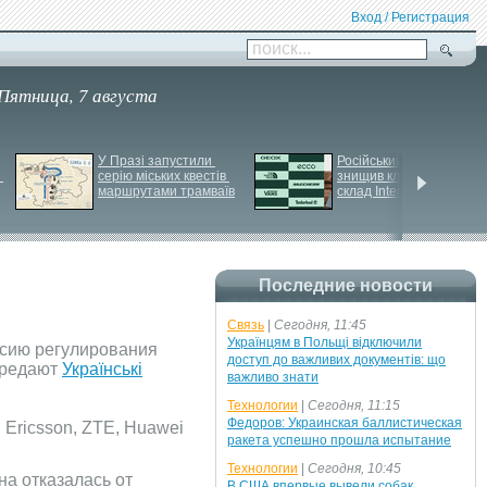
Вход / Регистрация
поиск...
Пятница, 7 августа
У Празі запустили 
Російський удар 
серію міських квестів 
знищив ключовий 
маршрутами трамваїв
склад Intertop Ukraine
Последние новости
Связь
|
Сегодня, 11:45
Українцям в Польщі відключили
ссию регулирования
доступ до важливих документів: що
передают
Українські
важливо знати
Технологии
|
Сегодня, 11:15
Федоров: Украинская баллистическая
Ericsson, ZTE, Huawei
ракета успешно прошла испытание
Технологии
|
Сегодня, 10:45
на отказалась от
В США впервые вывели собак,