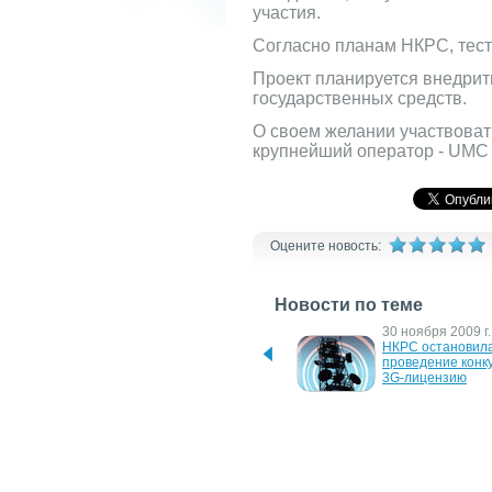
участия.
Согласно планам НКРС, тесто
Проект планируется внедрит
государственных средств.
О своем желании участвовать
крупнейший оператор - UMC 
Оцените новость:
Новости по теме
29 января 2010 г.
30 ноября 2009 г.
В Украине UMTS могут 
НКРС остановила
развернуть на старых 
проведение конку
диапазонах
3G-лицензию
3 августа 2007 г.
3 августа 2007 г.
НКРС оценивает 
НКРС проведет ко
стоимость конверсии 
на радиочастоты 
частот для мобильной 
2008