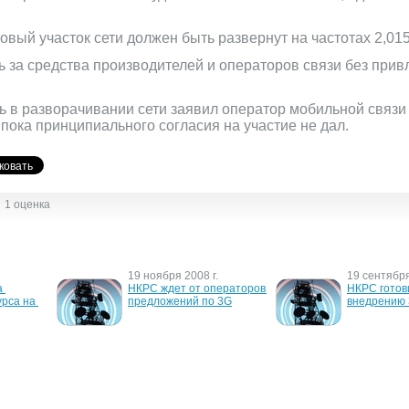
вый участок сети должен быть развернут на частотах 2,015
ь за средства производителей и операторов связи без прив
 в разворачивании сети заявил оператор мобильной связи 
пока принципиального согласия на участие не дал.
1 оценка
19 ноября 2008 г.
19 сентября
 
НКРС ждет от операторов 
НКРС готови
рса на 
предложений по 3G
внедрению
18 июня 2007 г.
7 июня 2007
нкурс 
Alcatel-Lucent и "Квазар-
До сентября
3G до 
Микро" начали 
протестируе
строительство 
восьмизнач