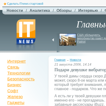
Сделать ITnews стартовой
Новости
/
Аналитика
/
Обзоры
/
Интервью
/
Главны
Siri може стати 
США збільшують 
платною через високі 
виробництво ракет дл
витрати на роботу ІІ
Patriot
Главная
→
Новости
Интернет
21 августа 2006, 14:14
Связь
Подари девушке вибратор
Технологии
У твоей дамы сердца скоро 
Безопасность
может, скоро 8-ое марта или 
Бизнес
который требует внимания, л
главное - подарков. Что же 
Софт
А есть ли у твоей девушки пл
Железо
именно его - не прогадаешь. 
Гаджеты
забавные акссесуары iBuzz.