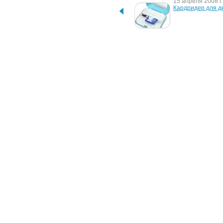
15 октября 2012 г.
15 апреля 2008 г.
Intel расширяет свои 
Кардридер для д
инициативы, 
направленные на 
повышение качества 
образования девушек и 
женщин во всем мире
7 мая 2007 г.
14 ноября 2006 г.
Берегите мобильники от 
Лучший друг девуш
посторонних девушек
флэшка с брилл
6 апреля 2006 г.
7 декабря 2004 г.
MP3-сердце в подарок
Вибратору добав
мобильности
24 апреля 2003 г.
Мобильник в качестве 
вибратора