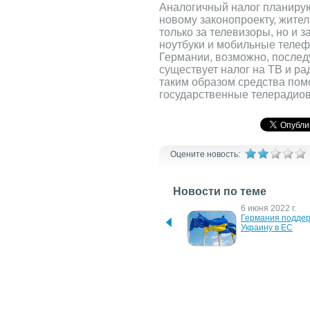
Аналогичный налог планирую
новому законопроекту, жител
только за телевизоры, но и 
ноутбуки и мобильные теле
Германии, возможно, последу
существует налог на ТВ и ра
таким образом средства пом
государственные телерадио
Оцените новость:
Новости по теме
6 июня 2022 г.
6 июня 2022 г.
Германия создаст самую 
Германия поддер
большую армию в Европе 
Украину в ЕС
среди стран НАТО – 
Шольц
10 марта 2020 г.
22 июня 2008 г.
Предприниматели смогут 
В Сакраменто мог
подавать отчетность и 
ввести налог на
платить налоги с 
помощью Mobile ID