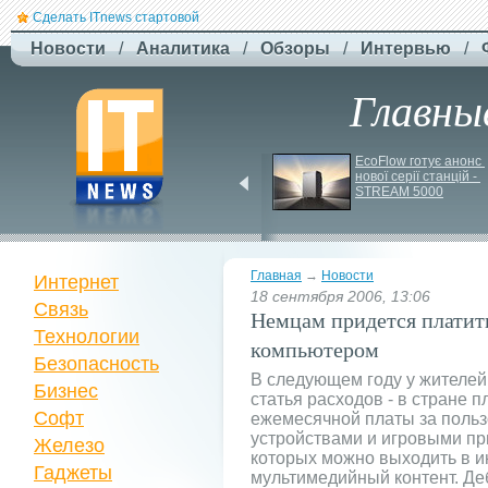
Сделать ITnews стартовой
Новости
/
Аналитика
/
Обзоры
/
Интервью
/
Главны
У Празі запустили 
EcoFlow готує анонс 
серію міських квестів 
нової серії станцій - 
маршрутами трамваїв
STREAM 5000
Главная
→
Новости
Интернет
18 сентября 2006, 13:06
Связь
Немцам придется платить
Технологии
компьютером
Безопасность
В следующем году у жителей
Бизнес
статья расходов - в стране 
Софт
ежемесячной платы за поль
устройствами и игровыми пр
Железо
которых можно выходить в и
Гаджеты
мультимедийный контент. Де