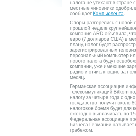
налога не утихают в стране с
местные чиновники одобрили
сообщает
Компьюлента
.
Споры разгорелись с новой с
прошлой неделе крупнейшая
компания ARD объявила, что
евро (7 долларов США) в ме
плану, налог будет распростра
зарегистрированных телевизо
персональный компьютер или
нового налога будут освобо
компании, уже имеющие зар
радио и отчисляющие за пол
месяц.
Германская ассоциация инф
телекоммуникаций Bitkom по
налогу за четыре года с одн
государство получит около 8
налоговое бремя будет для 
ежегодно выплачивать по 15
Федеральная ассоциация пре
бизнеса Германии называет 
грабежом.