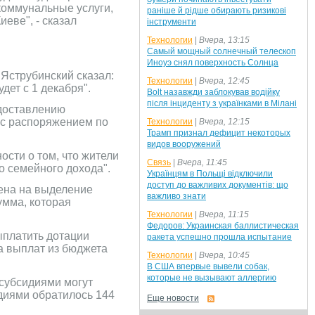
коммунальные услуги,
раніше й рідше обирають ризикові
еве", - сказал
інструменти
Технологии
|
Вчера, 13:15
Самый мощный солнечный телескоп
Иноуэ снял поверхность Солнца
Яструбинский сказал:
Технологии
|
Вчера, 12:45
дет с 1 декабря".
Bolt назавжди заблокував водійку
після інциденту з українками в Мілані
едоставлению
 с распоряжением по
Технологии
|
Вчера, 12:15
Трамп признал дефицит некоторых
видов вооружений
ости о том, что жители
Связь
|
Вчера, 11:45
о семейного дохода".
Українцям в Польщі відключили
доступ до важливих документів: що
рена на выделение
важливо знати
умма, которая
Технологии
|
Вчера, 11:15
Федоров: Украинская баллистическая
ыплатить дотации
ракета успешно прошла испытание
а выплат из бюджета
Технологии
|
Вчера, 10:45
В США впервые вывели собак,
которые не вызывают аллергию
 субсидиями могут
сидиями обратилось 144
Еще новости