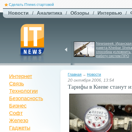
Сделать ITnews стартовой
Новости
/
Аналитика
/
Обзоры
/
Интервью
/
Російський удар 
Newsweek: Иранская 
знищив ключовий 
ракета Kheibar Sheka
склад Intertop Ukraine
способна усложнить 
работу систем ПРО
Главная
→
Новости
Интернет
20 октября 2006, 13:54
Связь
Тарифы в Киеве станут и
Технологии
Безопасность
Бизнес
Софт
Железо
Гаджеты