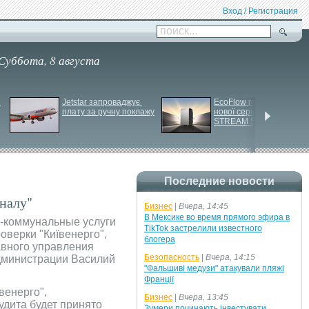
Вход / Регистрация
поиск...
Суббота, 8 августа
Jetstar запроваджує 
EcoFlow готує анонс 
плату за ручну поклажу
нової серії станцій - 
STREAM 5000
Последние новости
аналу"
Бизнес
|
Вчера, 14:45
В Мексике во время прямого эфира в
-коммунальные услуги
TikTok застрелили известного
оверки "Київенерго",
блогера
авного управления
Безопасность
|
Вчера, 14:15
администрации Василий
"Фальшиві медузи" атакували пляжі
Франції
венерго",
Бизнес
|
Вчера, 13:45
удита будет принято
Зумери починають інвестувати