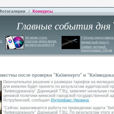
Фотогалереи
/
Конкурсы
Главные события дня
Siri може стати 
F-
Drones представила 
n 
платною через високі 
бюджетный дрон F-
витрати на роботу ІІ
Сaptain, который 
преодолевает 100 км
звестны после проверки "Київенерго" и "Київводок
Окончательное решение о размерах тарифов на жилищно
для киевлян будет принято по результатам аудиторской пр
"Київводоканалу" Дарницкой ТЭЦ, заявляет начальник гл
ценовой политики киевской городской государственной 
Яструбинский, сообщает
Интерфакс-Украина
.
"Сейчас заканчивается работа по проведению аудита "Киї
"Київводоканалу" Дарницкой ТЭЦ. По результатам этого а