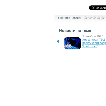
Оцените новость:
Новости по теме
6 февраля 2026 г.
5 декабря 2025 г.
На восстановление 
Херсонская ТЭЦ 
Дарницкой ТЭЦ в Киеве 
практически раз
нужно не менее двух 
"Нафтогаз"
месяцев — Кличко
5 октября 2015 г.
15 августа 2011 г.
КрАЗ изготовит 
VISA и Portmone 
коммунальные машины 
стимулируют 
для Днепропетровска
своевременную о
коммунальных усл
Украине