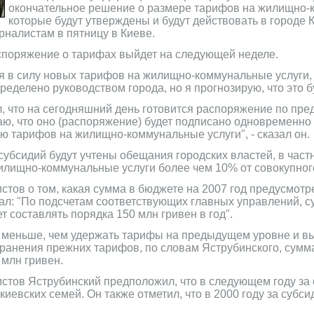
окончательное решение о размере тарифов на жилищно-
которые будут утверждены и будут действовать в городе Ки
рналистам в пятницу в Киеве.
споряжение о тарифах выйдет на следующей неделе.
я в силу новых тарифов на жилищно-коммунальные услуги, 
ределено руководством города, но я прогнозирую, что это бу
, что на сегодняшний день готовится распоряжение по пр
аю, что оно (распоряжение) будет подписано одновременно
ю тарифов на жилищно-коммунальные услуги", - сказал он.
субсидий будут учтены обещания городских властей, в частн
жилищно-коммунальные услуги более чем 10% от совокупног
стов о том, какая сумма в бюджете на 2007 год предусмот
ал: "По подсчетам соответствующих главных управлений, с
т составлять порядка 150 млн гривен в год".
го меньше, чем удержать тарифы на предыдущем уровне и в
хранения прежних тарифов, по словам Яструбинского, сумм
 млн гривен.
стов Яструбинский предположил, что в следующем году за
 киевских семей. Он также отметил, что в 2000 году за суб