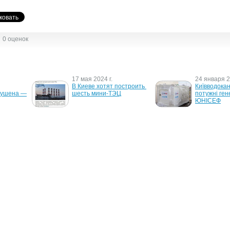
0 оценок
17 мая 2024 г.
24 января 2
В Киеве хотят построить 
Київводокан
рушена — 
шесть мини-ТЭЦ
потужні ген
ЮНІСЕФ
26 сентября 2006 г.
23 августа 2
"Енергокомпанія" 
Акционеры "
инициирует перевыборы 
могут обнов
плату 
главы "Київенерго"
набсовета
уг в 