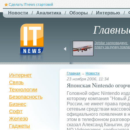
Сделать ITnews стартовой
Новости
/
Аналитика
/
Обзоры
/
Интервью
/
Главны
ЗСУ здійснили перший 
Jetstar запроваджує 
повітряний штурм за 
плату за ручну покла
участю роботів
Главная
→
Новости
Интернет
23 ноября 2006, 11:34
Связь
Японская Nintendo огор
Технологии
Головной офис Nintendo изд
Безопасность
которому компания "Новый Ди
Бизнес
России, не имеет права пред
сетевым средствам массово
Софт
официального появления в н
Железо
этом в телефонном разговор
сказал Александ Каныгин, ру
Гаджеты
ND Videogames, сообщается