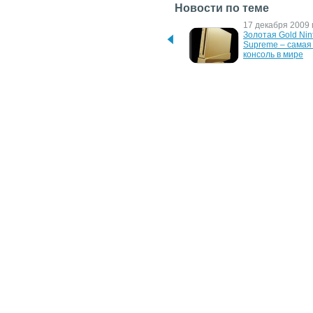
Новости по теме
16 июля 2010 г.
17 декабря 2009 г
В следующем Nintendo Wii 
Золотая Gold Nint
не будет поддержки 3D?
Supreme – самая 
консоль в мире
25 апреля 2008 г.
28 февраля 2008 
Nintendo собирается 
Nintendo Wii полу
продать 50 млн. консолей 
новые возможност
Wii за год
Linux-дистрибут
15 октября 2007 г.
26 апреля 2007 г.
Nintendo улучшает Wii
Прибыль Nintendo
выросла на 77 пр
благодаря Wii
26 мая 2006 г.
Ориентировочная 
стоимость консоли Wii