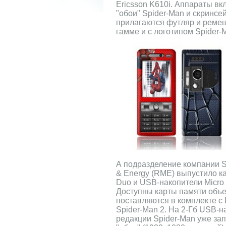
Ericsson K610i. Аппараты в
"обои" Spider-Man и скринсе
прилагаются футляр и ремеш
гамме и с логотипом Spider-
А подразделение компании So
& Energy (RME) выпустило к
Duo и USB-накопители Micro V
Доступны карты памяти объем
поставляются в комплекте с
Spider-Man 2. На 2-Гб USB-на
редакции Spider-Man уже зап