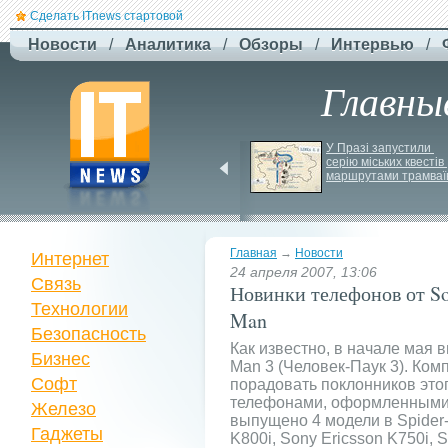
Сделать ITnews стартовой
Новости
/
Аналитика
/
Обзоры
/
Интервью
/
Главны
США збільшують 
У Празі запустили 
виробництво ракет для 
серію міських квестів 
Patriot
маршрутами трамваї
Главная
→
Новости
Интернет
24 апреля 2007, 13:06
Связь
Новинки телефонов от Son
Технологии
Man
Безопасность
Как известно, в начале мая 
Бизнес
Man 3 (Человек-Паук 3). Ком
Софт
порадовать поклонников это
телефонами, оформленными 
Железо
выпущено 4 модели в Spider-
Гаджеты
K800i, Sony Ericsson K750i, 