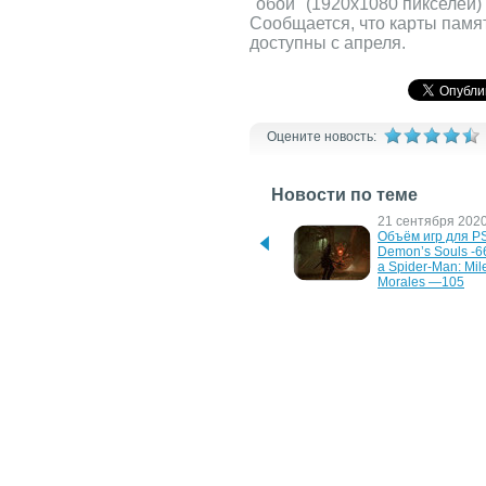
"обои" (1920х1080 пикселей)
Сообщается, что карты памя
доступны с апреля.
Оцените новость:
Новости по теме
12 октября 2020 г.
21 сентября 2020 
Marvel’s Spider-Man: Miles 
Объём игр для PS
Morales отправилась на 
Demon’s Souls -66
золото — разработка 
а Spider-Man: Mile
завершена
Morales —105
8 октября 2008 г.
3 июля 2008 г.
Sony Ericsson W350i для 
Sony Ericsson Rem
фанатов "Секса в 
римейк модели T
большом городе"
8 января 2008 г.
17 декабря 2007 г
Элегантная и стильная 
Новый концепт от
раскладушка Sony 
Ericsson в стиле 
Ericsson Z555i