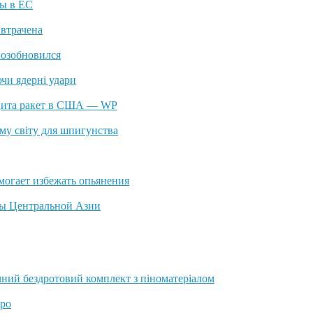
ны в ЕС
 втрачена
возобновился
чи ядерні удари
ицита ракет в США — WP
ому світу для шпигунства
могает избежать опьянения
лы Центральной Азии
учний бездротовий комплект з піноматеріалом
вро