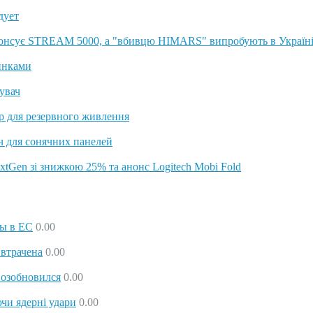
дует
нонсує STREAM 5000, а "вбивцю HIMARS" випробують в Україн
инками
увач
 для резервного живлення
ач для сонячних панелей
tGen зі знижкою 25% та анонс Logitech Mobi Fold
ны в ЕС
0.00
 втрачена
0.00
возобновился
0.00
чи ядерні удари
0.00