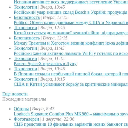
Испания активнее всех поддерживает вступление Украи
Технологии
|
Вчера, 13:45
Російський удар знищив склад Bosch в Україні: продукція
Безопасность
|
Вчера, 13:15
Politico: Обмен разведданными между США и Украиной 
Технологии
|
Вчера, 12:45
Китай готується до можливої великої війни, відпрацьовую
Безопасность
|
Вчера, 12:15
Между Трампом и Хегсетом возник конфликт из-за деф
Технологии
|
Вчера, 11:45
Російські хакери активно ламають Wi-Fi у готелях по всь
Технологии
|
Вчера, 11:15
Ракета SpaceX врезалась в Луну
Технологии
|
Вчера, 10:45
В Японии создали необычный пивной бокал, который по
Технологии
|
Вчера, 10:15
США и Китай усиливают борьбу за критические минера
Еще новости
Последние материалы
Обзоры
|
Вчера, 8:47
Logitech Signature Comfort Plus MK880 – максимально зр
Фотогалереи
|
1 августа, 22:36
ЄЦБ представив 10 фінальних варіантів нових банкнот є