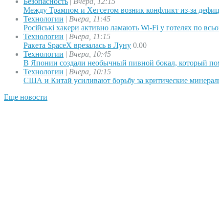
Безопасность
|
Вчера, 12:15
Между Трампом и Хегсетом возник конфликт из-за деф
Технологии
|
Вчера, 11:45
Російські хакери активно ламають Wi-Fi у готелях по всь
Технологии
|
Вчера, 11:15
Ракета SpaceX врезалась в Луну
0.00
Технологии
|
Вчера, 10:45
В Японии создали необычный пивной бокал, который по
Технологии
|
Вчера, 10:15
США и Китай усиливают борьбу за критические минера
Еще новости