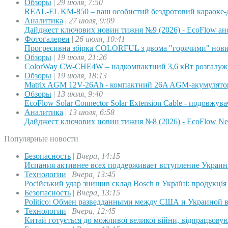
Обзоры
|
29 июля, 7:50
REAL-EL KM-850 – ваш особистий бездротовий караоке-
Аналитика
|
27 июля, 9:09
Дайджест ключових новин тижня №9 (2026) - EcoFlow а
Фотогалереи
|
26 июля, 10:41
Прогресивна збірка COLORFUL з двома "горячими" нов
Обзоры
|
19 июля, 21:26
ColorWay CW-CHE4W – надкомпактний 3,6 кВт розгалуж
Обзоры
|
19 июля, 18:13
Matrix AGM 12V-26Ah - компактний 26A AGM-акумулятор
Обзоры
|
13 июля, 9:40
EcoFlow Solar Connector Solar Extension Cable - подовжув
Аналитика
|
13 июля, 6:58
Дайджест ключових новин тижня №8 (2026) - EcoFlow Nex
Популярные новости
Безопасность
|
Вчера, 14:15
Испания активнее всех поддерживает вступление Украи
Технологии
|
Вчера, 13:45
Російський удар знищив склад Bosch в Україні: продукція
Безопасность
|
Вчера, 13:15
Politico: Обмен разведданными между США и Украиной 
Технологии
|
Вчера, 12:45
Китай готується до можливої великої війни, відпрацьовую