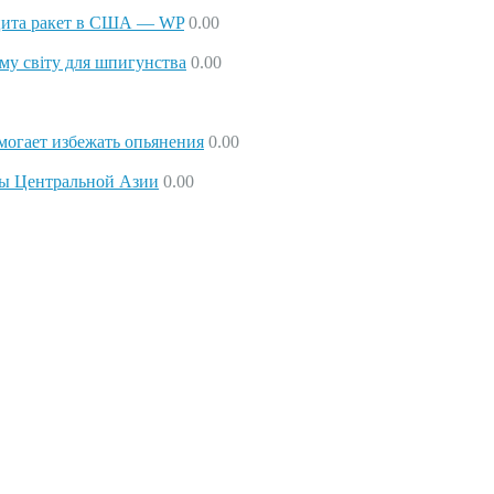
ицита ракет в США — WP
0.00
ому світу для шпигунства
0.00
могает избежать опьянения
0.00
лы Центральной Азии
0.00