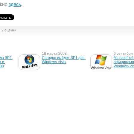
ожно
здесь
.
2 оценки
18 марта 2008 г.
6 сентября 
ла SP2 
Сегодня выйдет SP1 для 
Microsoft о
 и 
Windows Vista
официальны
008
Windows Vis
2 августа 2005 г.
26 июля 200
ows 
Набор драйверов Nvidia 
Longhorn не 
7
для поддержки 
Windows Vis
видеоэффектов в 
Windows Vista