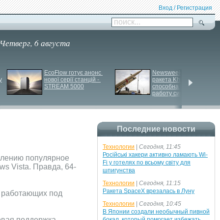
Вход / Регистрация
поиск...
Четверг, 6 августа
EcoFlow готує анонс 
Newsweek: Иранская 
у
нової серії станцій - 
ракета Kheibar Shekan 
STREAM 5000
способна усложнить 
работу систем ПРО
Последние новости
Технологии
|
Сегодня, 11:45
Російські хакери активно ламають Wi-
влению популярное
Fi у готелях по всьому світу для
s Vista. Правда, 64-
шпигунства
Технологии
|
Сегодня, 11:15
Ракета SpaceX врезалась в Луну
, работающих под
Технологии
|
Сегодня, 10:45
В Японии создали необычный пивной
вая поддержка -
бокал, который помогает избежать