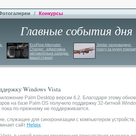
Фотогалереи
/
Конкурсы
Главные события дня
 
EcoFlow Alternator 
Jetstar запроваджує 
Charger - ефективна 
плату за ручну поклаж
автомобільна зарядка 
вашої станції
оддержку Windows Vista
иложение Palm Desktop версии 6.2. Благодаря этому обно
ров на базе Palm OS получило поддержку 32-битной Window
a пока по-прежнему не поддерживается.
ние, служащее для синхронизации с компьютером устройств
минает сайт
Helpix
.
ista, в новой версии приложения присутствует многоязыко