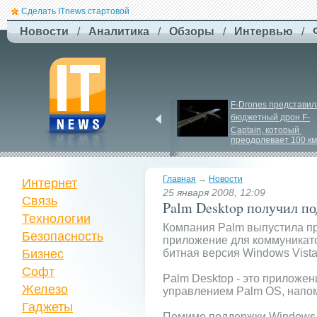
Сделать ITnews стартовой
Новости
/
Аналитика
/
Обзоры
/
Интервью
/
ЗСУ здійснили перший 
F-
Drones представила
повітряний штурм за 
бюджетный дрон F-
участю роботів
Сaptain, который 
преодолевает 100 км
Главная
→
Новости
Интернет
25 января 2008, 12:09
Связь
Palm Desktop получил п
Технологии
Компания Palm выпустила пр
Безопасность
приложение для коммуникато
Бизнес
битная версия Windows Vist
Софт
Palm Desktop - это приложе
Железо
управлением Palm OS, напо
Гаджеты
Помимо поддержки Windows V