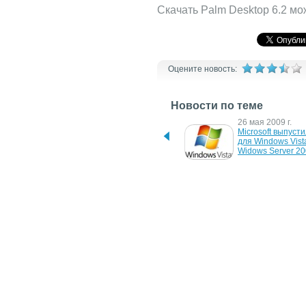
Скачать Palm Desktop 6.2 м
Оцените новость:
Новости по теме
22 октября 2020 г.
26 мая 2009 г.
Windows теперь можно 
Microsoft выпусти
запускать на Chromebook 
для Windows Vista
с помощью Parallels 
Widows Server 2
Desktop
18 июля 2006 г.
25 мая 2006 г.
Обновлена бета-версия 
Бета-версии Wind
Windows Vista
Vista и Office 200