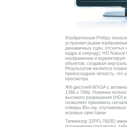
Изобретенная Philips технол
устраняет рывки изображени
динамичных сцен, отснятых н
кадра в секунду). HD Natural
изображении и корректируе
объектов, создавая виртуал
Результатом является плавн
превосходная четкость, что 
просмотра.
ЖК-дисплей WXGA с активно
1366 x 768p. Новинка полнос
высокого разрешения (HD) и
позволяет принимать сигналы
плееры Blu-ray, спутниковы
игровые приставки.
Телевизор 32PFL7603D имеет
ограничения просмотра, тайм