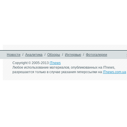
Design Collection с 
поможет сделать 
Ambilight начали 
Ambilight доступ
продавать в России
3 октября 2006 г.
Philips добавил в ЖК-
телевизоры круговую 
подсветку
Новости
/
Аналитика
/
Обзоры
/
Интервью
/
Фотогалереи
Copyright © 2005-2013
ITnews
Любое использование материалов, опубликованных на ITnews,
разрешается только в случае указания гиперссылки на
ITnews.com.ua