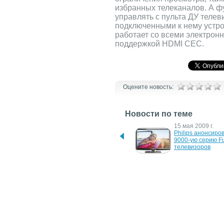
избранных телеканалов. А фу
управлять с пульта ДУ теле
подключенными к нему устро
работает со всеми электрон
поддержкой HDMI CEC.
Оцените новость:
Новости по теме
17 июля 2018 г.
15 мая 2009 г.
Philips представил новую 
Philips анонсиров
линейку телевизоров
9000-ую серию Fu
телевизоров
29 апреля 2009 г.
12 марта 2009 г.
Philips анонсировала 
Philips ID555 – п
новую 5000-ную серию 
DECT-телефон в 
ЖК-телевизоров высокой 
концепции Design
четкости
Collection
3 апреля 2008 г.
16 марта 2007 г.
Первый телевизор серии 
Телевизор от Phili