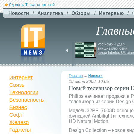
Сделать ITnews стартовой
Новости
/
Аналитика
/
Обзоры
/
Интервью
/
Главны
Jetstar запроваджує 
Російський удар 
плату за ручну поклажу
знищив ключовий 
склад Intertop Ukraine
Главная
→
Новости
Интернет
19 июня 2008, 10:05
Связь
Новый телевизор серии De
Технологии
Philips начинает продажи в 
Безопасность
телевизора из серии Design C
Бизнес
Модель 32PFL7603D оснаще
Софт
функцией Ambilight и техно
HD Natural Motion.
Железо
Гаджеты
Design Collection – новое в