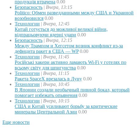
продукція втрачена
0.00
Безопасность
|
Вчера, 13:15
Politico: Обмен разведданными между США и Украиной
возобновился
0.00
Технологии
|
Вчера, 12:45
Китай готується до можливої великої війни,
відпрацьовуючи ядерні удари
0.00
Безопасность
|
Вчера, 12:15
Между Трампом и Хегсетом возник конфликт из-за
дефицита ракет в США — WP
0.00
Технологии
|
Вчера, 11:45
Російські хакери активно ламають Wi-Fi у готелях по
всьому світу для шпигунства
0.00
Технологии
|
Вчера, 11:15
Ракета SpaceX врезалась в Луну
0.00
Технологии
|
Вчера, 10:45
В Японии создали необычный пивной бокал, который
помогает избежать опьянения
0.00
Технологии
|
Вчера, 10:15
США и Китай усиливают борьбу за критические
минералы Центральной Азии
0.00
Еще новости