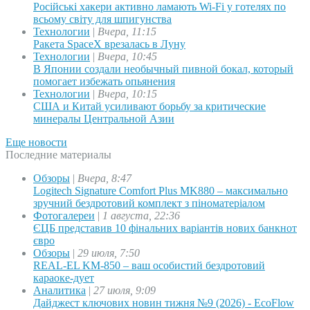
Російські хакери активно ламають Wi-Fi у готелях по
всьому світу для шпигунства
Технологии
|
Вчера, 11:15
Ракета SpaceX врезалась в Луну
Технологии
|
Вчера, 10:45
В Японии создали необычный пивной бокал, который
помогает избежать опьянения
Технологии
|
Вчера, 10:15
США и Китай усиливают борьбу за критические
минералы Центральной Азии
Еще новости
Последние материалы
Обзоры
|
Вчера, 8:47
Logitech Signature Comfort Plus MK880 – максимально
зручний бездротовий комплект з піноматеріалом
Фотогалереи
|
1 августа, 22:36
ЄЦБ представив 10 фінальних варіантів нових банкнот
євро
Обзоры
|
29 июля, 7:50
REAL-EL KM-850 – ваш особистий бездротовий
караоке-дует
Аналитика
|
27 июля, 9:09
Дайджест ключових новин тижня №9 (2026) - EcoFlow