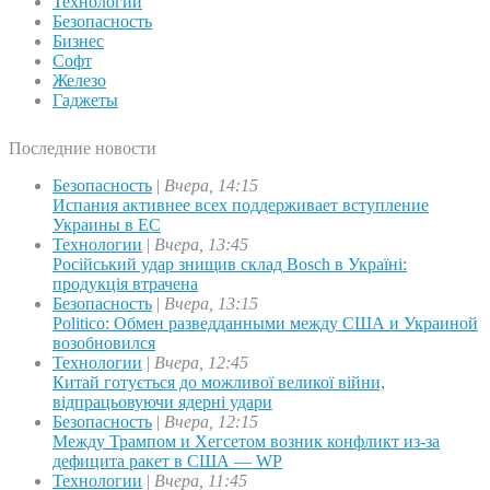
Технологии
Безопасность
Бизнес
Софт
Железо
Гаджеты
Последние новости
Безопасность
|
Вчера, 14:15
Испания активнее всех поддерживает вступление
Украины в ЕС
Технологии
|
Вчера, 13:45
Російський удар знищив склад Bosch в Україні:
продукція втрачена
Безопасность
|
Вчера, 13:15
Politico: Обмен разведданными между США и Украиной
возобновился
Технологии
|
Вчера, 12:45
Китай готується до можливої великої війни,
відпрацьовуючи ядерні удари
Безопасность
|
Вчера, 12:15
Между Трампом и Хегсетом возник конфликт из-за
дефицита ракет в США — WP
Технологии
|
Вчера, 11:45