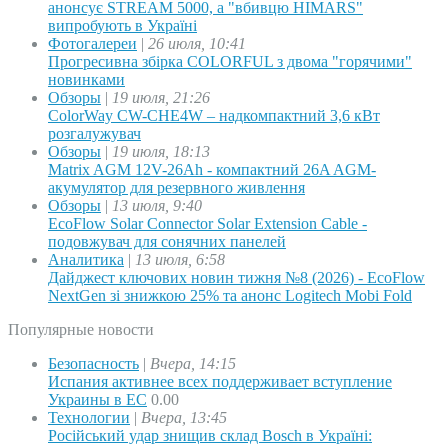
анонсує STREAM 5000, а "вбивцю HIMARS"
випробують в Україні
Фотогалереи
|
26 июля, 10:41
Прогресивна збірка COLORFUL з двома "горячими"
новинками
Обзоры
|
19 июля, 21:26
ColorWay CW-CHE4W – надкомпактний 3,6 кВт
розгалужувач
Обзоры
|
19 июля, 18:13
Matrix AGM 12V-26Ah - компактний 26A AGM-
акумулятор для резервного живлення
Обзоры
|
13 июля, 9:40
EcoFlow Solar Connector Solar Extension Cable -
подовжувач для сонячних панелей
Аналитика
|
13 июля, 6:58
Дайджест ключових новин тижня №8 (2026) - EcoFlow
NextGen зі знижкою 25% та анонс Logitech Mobi Fold
Популярные новости
Безопасность
|
Вчера, 14:15
Испания активнее всех поддерживает вступление
Украины в ЕС
0.00
Технологии
|
Вчера, 13:45
Російський удар знищив склад Bosch в Україні: