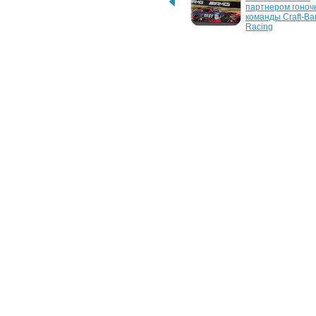
українські айтівці
партнером гоночн
команды Craft-Ba
Racing
19 марта 2009 г.
16 декабря 2008 г
E-Pod – концепт док-
Игровая станция 
станции для iPhone
SimCraft с эффек
присутствия
23 ноября 2006 г.
8 ноября 2006 г.
Поспеши и купи себе 
Создатели гоноч
игровую систему
симуляторов пере
Ferrari
24 июля 2006 г.
Геймеры-гонщики 
прокатятся по-
серьезному