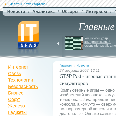
Сделать ITnews стартовой
Новости
/
Аналитика
/
Обзоры
/
Интервью
/
Главные
Newsweek: Иранская 
Російський удар 
ракета Kheibar Shekan 
знищив ключовий 
способна усложнить 
склад Intertop Ukraine
работу систем ПРО
Главная
→
Новости
Интернет
27 августа 2008, 12:11
Связь
GT5P Pod - игровая стан
Технологии
симуляторов
Безопасность
Компьютерные игры — одно 
Бизнес
изобретений человека; кому-
Софт
телефона с Java-приложения
консоли, а кому-то — сверх
Железо
полноразмерной консоли и т
Гаджеты
диагональю. Однако самые 