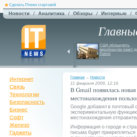
Сделать ITnews стартовой
Новости
/
Аналитика
/
Обзоры
/
Интервью
/
Главны
Російський удар 
США збільшують 
знищив ключовий 
виробництво ракет дл
склад Intertop Ukraine
Patriot
Главная
→
Новости
Интернет
11 февраля 2009, 12:16
Связь
В Gmail появилась нова
Технологии
местонахождения пользо
Безопасность
Google добавил в почтовый 
Бизнес
экспериментальную функцию
Софт
местонахождения отправите
Железо
Информация о городе и стр
Гаджеты
письма будет прикрепляться 