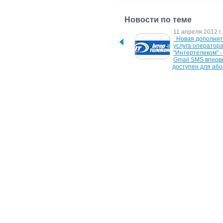
Новости по теме
16 декабря 2020 г.
11 апреля 2012 г.
В работе почтового 
  Новая дополнительная 
сервиса Gmail произошёл 
услуга оператора
масштабный сбой. Второй 
"Интертелеком" - 
раз подряд
Gmail SMS вперв
доступен для або
украинского опер
21 марта 2009 г.
14 марта 2009 г.
Gmail научился 
"Визитница.net" 
возвращать 
интегрировалась 
отправленные письма
8 февраля 2007 г.
7 февраля 2007 г
Gmail потерял 
Gmail для украинс
Великобританию
пользователей
13 сентября 2005 г.
Google предложил GMail-
сервис для Macintosh