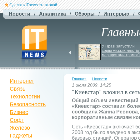
Сделать ITnews стартовой
Новости
/
Аналитика
/
Обзоры
/
Интервью
/
Главны
Російський удар 
У Празі запустили 
знищив ключовий 
серію міських квестів 
склад Intertop Ukraine
маршрутами трамваї
Главная
→
Новости
Интернет
1 июля 2009, 14:25
Связь
"Киевстар" вложил в сеть
Технологии
Общий объем инвестиций 
Безопасность
«Киевстар» составил боле
Бизнес
сообщила Жанна Ревнова, 
корпоративным связям ко
Софт
Сеть «Киевстар» включает бо
Железо
2008 год было введено в эк
Гаджеты
базовых станций. Оператор 