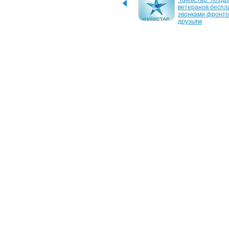
"Киевстар" провел 
"Киевстар" поздр
открытый урок онлайн-
ветеранов беспл
безопасности в 
звонками фронто
подключенных к 
друзьям
Интернету школах
4 сентября 2009 г.
20 августа 2008 г.
"Киевстар" открывает 
"Киевстар" отключ
сенсорные комнаты для 
центре Киева (д
лечения детей с ДЦП
24 марта 2008 г.
3 августа 2007 г.
"Киевстар" переводит 
Операторы готовы
свой сайт в зону ".UA"
отмене "прямых"
4 мая 2006 г.
Ветераны смогут звонить 
беслпатно