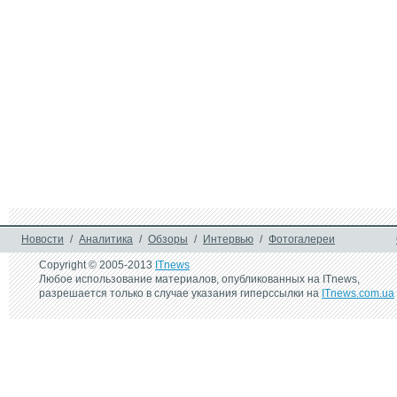
MP-14
19 октября 2009 г.
7 июля 2009 г.
Мобильный телефон на 2 
Солнечное заряд
SIM-карты Borton DSC-
устройство Borto
MP-14
6 мая 2008 г.
Hello Kitty представляет 
"солнечное" зарядное 
устройство
Новости
/
Аналитика
/
Обзоры
/
Интервью
/
Фотогалереи
Copyright © 2005-2013
ITnews
Любое использование материалов, опубликованных на ITnews,
разрешается только в случае указания гиперссылки на
ITnews.com.ua