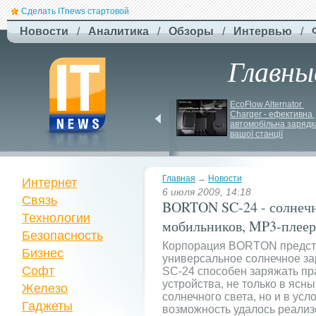
Сделать ITnews стартовой
Новости
/
Аналитика
/
Обзоры
/
Интервью
/
Главны
США снова применили 
EcoFlow Alternator 
стратегический 
Charger - ефективна 
бомбардировщик B-
1 
автомобільна зарядка
вашої станції
для ударов по Ирану
Главная
→
Новости
Интернет
6 июля 2009, 14:18
Связь
BORTON SC-24 - солнечн
Технологии
мобильников, MP3-плее
Безопасность
Корпорация BORTON предста
Бизнес
универсальное солнечное з
Софт
SC-24 способен заряжать п
устройства, не только в ясн
Железо
солнечного света, но и в усл
Гаджеты
возможность удалось реализ