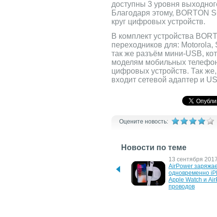
доступны 3 уровня выходного
Благодаря этому, BORTON S
круг цифровых устройств.
В комплект устройства BOR
переходников для: Motorola, 
так же разъём мини-USB, ко
моделям мобильных телефоно
цифровых устройств. Так же
входит сетевой адаптер и U
Оцените новость:
Новости по теме
1 августа 2025 г.
13 сентября 2017 
Зарядные станции 
AirPower заряжае
Wallbox и солнечные 
одновременно iPh
панели: оптимизация 
Apple Watch и Air
зарядки электромобиля
проводов
11 мая 2010 г.
23 апреля 2010 г.
Borton не выпустит в этом 
Borton снизит цен
году новых телефонов
мобильный теле