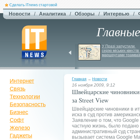
Сделать ITnews стартовой
Новости
/
Аналитика
/
Обзоры
/
Интервью
/
Главны
EcoFlow готує анонс 
У Празі запустили 
нової серії станцій - 
серію міських квестів 
STREAM 5000
маршрутами трамваї
Главная
→
Новости
Интернет
16 ноября 2009, 9:12
Связь
Швейцарские чиновники п
Технологии
за Street View
Безопасность
Швейцарские чиновники в ит
Бизнес
иска в суд против американс
Софт
Заявление о том, что Google
частную жизнь, было подано
Железо
административный суд стран
Гаджеты
вызывает система Google Map