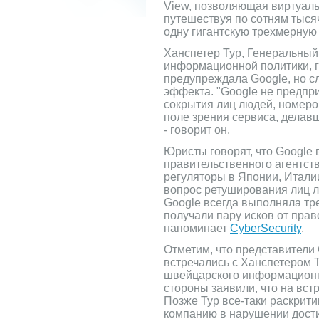
View, позволяющая виртуаль
путешествуя по сотням тыся
одну гигантскую трехмерную
Ханспетер Тур, Генеральный
информационной политики, г
предупреждала Google, но с
эффекта. "Google не предпр
сокрытия лиц людей, номеро
поле зрения сервиса, делав
- говорит он.
Юристы говорят, что Google 
правительственного агентств
регуляторы в Японии, Итали
вопрос ретуширования лиц л
Google всегда выполняла тр
получали пару исков от пра
напоминает
CyberSecurity
.
Отметим, что представители 
встречались с Ханспетером 
швейцарского информационно
стороны заявили, что на вст
Позже Тур все-таки раскрити
компанию в нарушении дости