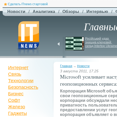
Сделать ITnews стартовой
Новости
/
Аналитика
/
Обзоры
/
Интервью
/
Главны
У Празі запустили 
Російський удар 
серію міських квестів 
знищив ключовий 
маршрутами трамваїв
склад Intertop Ukraine
Главная
→
Новости
Интернет
3 августа 2011, 17:25
Связь
Microsoft усиливает нас
Технологии
геопозиционных сервиса
Безопасность
Корпорация Microsoft объ
Бизнес
свои геопозиционные сер
Софт
корпорации обсуждали не
приватность пользовател
Железо
предоставлении услуг гео
Гаджеты
корпорация объявляет о в