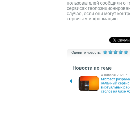
пользователей сообщили о т
сервисах геопозиционирован
случае, если они могут кон
сервисам информацию.
Оцените новость:
Новости по теме
18 августа 2023 г.
4 января 2021 г.
Как найти Айфон по 
Microsoft разраба
геолокации
облачный сервис 
виртуальных рабо
столов на базе A
19 июля 2011 г.
19 октября 2010 г
Microsoft открывает 
Microsoft призывае
исходный код для 
законодательном
программ сбора данных о 
закреплению онл
Wi-Fi
конфиденциальн
7 июля 2010 г.
14 сентября 2007 