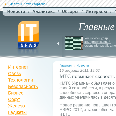
Сделать ITnews стартовой
Новости
/
Аналитика
/
Обзоры
/
Интервью
/
Главные
Siri може стати 
Російський удар 
платною через високі 
знищив ключовий 
витрати на роботу ІІ
склад Intertop Ukraine
Главная
→
Новости
Интернет
19 августа 2011, 15:02
Связь
МТС повышает скорость 
Технологии
«МТС Украина» объявляет о 
Безопасность
своей сотовой сети, в резул
Бизнес
способность сервисов опера
данных увеличилась в десять
Софт
Новое решение повышает гот
Железо
ЕВРО-2012, а также облегча
Гаджеты
и LTE.