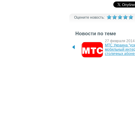
Оцените новость:
Новости по теме
4 марта 2015 г.
27 февраля 2014 
"МТС Украина" 
МТС Украина "уск
подготовила ядро сети 
мобильный интер
для передачи данных на 
столичных абоне
3G скоростях
9 ноября 2012 г.
25 сентября 2012 
МТС модернизировала 
МТС ускорит пере
часть своей опорной сети
данных по оптово
десять раз
20 октября 2011 г.
20 апреля 2011 г.
Абоненты МТС стали 
МТС предлагает
качать больше
модемы по 1 гри
12 февраля 2010 г.
МТС и Huawei установили 
рекорд по скорости 