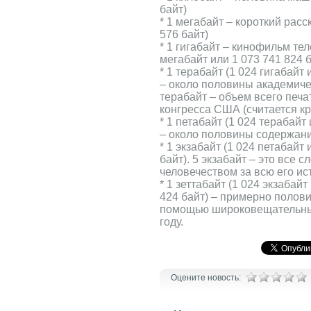
байт)
* 1 мегабайт – короткий расс
576 байт)
* 1 гигабайт – кинофильм те
мегабайт или 1 073 741 824 б
* 1 терабайт (1 024 гигабайт
– около половины академиче
терабайт – объем всего печ
конгресса США (считается к
* 1 петабайт (1 024 терабайт
– около половины содержан
* 1 экзабайт (1 024 петабайт
байт). 5 экзабайт – это все 
человечеством за всю его ис
* 1 зеттабайт (1 024 экзабайт
424 байт) – примерно полов
помощью широковещательных
году.
Оцените новость: