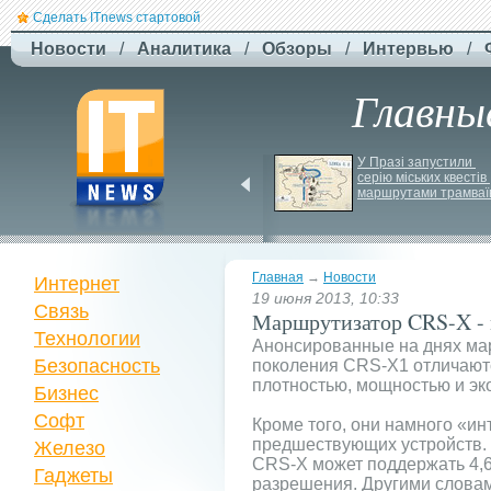
Сделать ITnews стартовой
Новости
/
Аналитика
/
Обзоры
/
Интервью
/
Главны
F-
Drones представила 
У Празі запустили 
серію міських квестів 
бюджетный дрон F-
маршрутами трамваї
Сaptain, который 
преодолевает 100 км
Главная
→
Новости
Интернет
19 июня 2013, 10:33
Связь
Маршрутизатор CRS-X -
Технологии
Анонсированные на днях ма
Безопасность
поколения CRS-X1 отличают
плотностью, мощностью и эк
Бизнес
Софт
Кроме того, они намного «и
предшествующих устройств.
Железо
CRS-X может поддержать 4,6
Гаджеты
разрешения. Другими словам