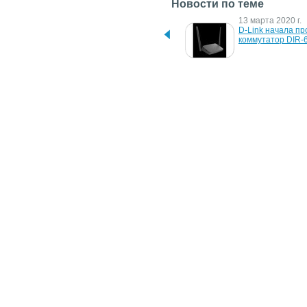
Новости по теме
22 июля 2024 г.
13 марта 2020 г.
Новый функционал Band 
D-Link начала пр
Steering в 
коммутатор DIR-
маршрутизаторах D-Link
7 декабря 2018 г.
5 января 2016 г.
Cмартфоны DIGMA LINX 
Lenovo представл
X1 3G и DIGMA LINX X1 
инновационный 
Pro 3G
модульный планш
другие устройств
X1
28 августа 2009 г.
10 июля 2008 г.
Cisco удвоила плотность 
Sony Ericsson XP
ASR 9000
клонирован
13 января 2005 г.
IBM повысит плотность 
записи на ленточные 
накопители в 250 раз