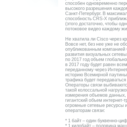
способен одновременно пер
высокого разрешения каждом
Санкт-Петербург. В максима
способность CRS-X приближае
(этого достаточно, чтобы о
потоковое видео каждому ж
Не хватила ли Cisco через к
Вовсе нет, без нее уже не об
опубликованным компанией 
развития визуальных сетевых
по 2017 год объем глобально
в 2017 году будет равен все
переданному через Интернет 
историю Всемирной паутины.
трафика будет передаваться
Операторы связи выбиваются
такой колоссальной нагрузко
измерения объемов данных, 
гигантский объем интернет-т
огромные сетевые ресурсы и
операторам связи:
* 1 байт – один буквенно-ц
* 1 килобайт – половина ма