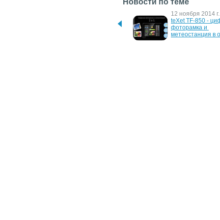
Новости по теме
4 февраля 2015 г.
12 ноября 2014 г.
4 новых дизайна 
teXet TF-850 - ци
фоторамок teXet TF-838 и 
фоторамка и 
TF-112
метеостанция в 
11 июня 2014 г.
13 ноября 2013 г.
Новые фоторамки teXet 
Фоторамка teXet 
TF-838 и TF-112
25 января 2013 г.
21 января 2013 г.
Самая бюджетная 
teXet TF-803 – са
фоторамка teXet TF-102
тонкая фоторамка
- всего 3 мм
30 мая 2012 г.
Фоторамка teXet TF-101