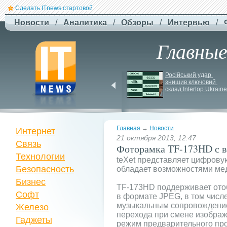
Сделать ITnews стартовой
Новости
/
Аналитика
/
Обзоры
/
Интервью
/
Главны
Siri може стати 
Російський удар 
платною через високі 
знищив ключовий 
витрати на роботу ІІ
склад Intertop Ukraine
Главная
→
Новости
Интернет
21 октября 2013, 12:47
Связь
Фоторамка TF-173HD с 
Технологии
teXet представляет цифрову
Безопасность
обладает возможностями ме
Бизнес
TF-173HD поддерживает ото
Софт
в формате JPEG, в том числ
музыкальным сопровождени
Железо
перехода при смене изображ
Гаджеты
режим предварительного пр