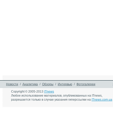
26 марта 2014 г.
13 января 2014 г.
Телевизоры LG: высокое 
LG анонсировала
качество изображения
2014 самую широ
линейку OLED-
телевизоров в м
29 октября 2013 г.
2 сентября 2013 г
LG G Flex - смартфон с 
LG представляет
изогнутым дисплеем 
телевизор в стр
представлен официально
16 января 2013 г.
LG Electronics 
анонсировала свой  
первый OLED-телевизор с 
изогнутым экраном
Новости
/
Аналитика
/
Обзоры
/
Интервью
/
Фотогалереи
Copyright © 2005-2013
ITnews
Любое использование материалов, опубликованных на ITnews,
разрешается только в случае указания гиперссылки на
ITnews.com.ua