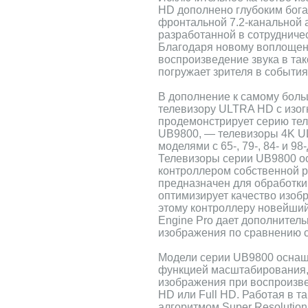
HD дополнено глубоким бог
фронтальной 7.2-канальной 
разработанной в сотрудниче
Благодаря новому воплощен
воспроизведение звука в та
погружает зрителя в события
В дополнение к самому бол
телевизору ULTRA HD с изог
продемонстрирует серию те
UB9800, — телевизоры 4K U
моделями с 65-, 79-, 84- и 
Телевизоры серии UB9800 
контроллером собственной р
предназначен для обработки
оптимизирует качество изоб
этому контроллеру новейши
Engine Pro дает дополнител
изображения по сравнению с
Модели серии UB9800 оснащ
функцией масштабирования, 
изображения при воспроизве
HD или Full HD. Работая в 
алгоритмом Super Resolutio