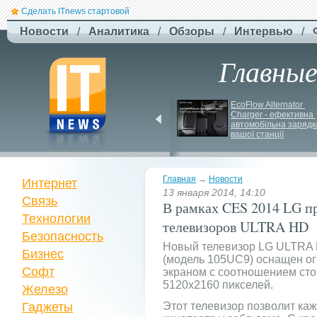
Сделать ITnews стартовой
Новости
/
Аналитика
/
Обзоры
/
Интервью
/
Главны
США збільшують 
EcoFlow Alternator 
виробництво ракет для 
Charger - ефективна 
Patriot
автомобільна зарядка
вашої станції
Главная
→
Новости
Интернет
13 января 2014, 14:10
Связь
В рамках CES 2014 LG п
Технологии
телевизоров ULTRA HD
Безопасность
Новый телевизор LG ULTRA 
Бизнес
(модель 105UC9) оснащен 
Софт
экраном с соотношением сто
5120х2160 пикселей.
Железо
Гаджеты
Этот телевизор позволит ка