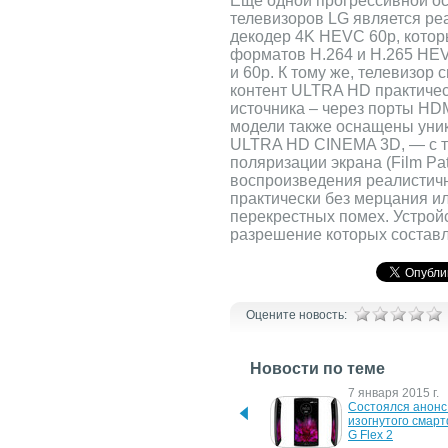
Еще одной прогрессивной ос
телевизоров LG является р
декодер 4K HEVC 60p, котор
форматов H.264 и H.265 HEVC
и 60p. К тому же, телевизор
контент ULTRA HD практичес
источника – через порты HD
модели также оснащены уни
ULTRA HD CINEMA 3D, — с т
поляризации экрана (Film Pat
воспроизведения реалистич
практически без мерцания и
перекрестных помех. Устрой
разрешение которых составл
Оцените новость:
Новости по теме
18 августа 2015 г.
7 января 2015 г.
Новый саундбар LG: 
Состоялся анонс 
качественное звучание и 
изогнутого смарт
изогнутый дизайн
G Flex 2