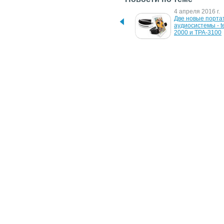
25 мая 2018 г.
4 апреля 2016 г.
Новые беспроводные 
Две новые порта
колонки Puridea
аудиосистемы - t
2000 и TPA-3100
27 марта 2014 г.
14 ноября 2013 г.
Объемный звук на ладони 
Колонка Logitech 
– мини-колонка teXet TPA-
Ears получила б
2170 / BlueFun
27 мая 2008 г.
28 декабря 2007 г
Оригинальные 
USB Fever создал
самодельные колонки от 
маленькую колон
Эда Льюиса
25 мая 2006 г.
Колонки с секретом