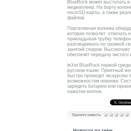
BlueRock может выступать и
медиаплеер. На борту колон
microSD-карты, а также реа
файлов.
Портативная колонка оборуд
которая позволит отвечать 
прикладывая трубку телефон
разговаривать по громкой св
занятий спором. Высокочув
обеспечит передачу чистого и
teXet BlueRock первой среди
русском языке. Приятный же
быстро проведет экскурсию
возможностям новинки. Сист
зарядить батарею или проко
нажатии кнопок.
Оцените новость:
Новости по теме