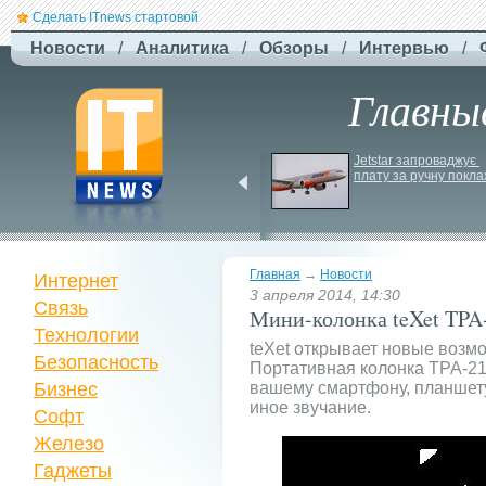
Сделать ITnews стартовой
Новости
/
Аналитика
/
Обзоры
/
Интервью
/
Главны
США збільшують 
Jetstar запроваджує 
виробництво ракет для 
плату за ручну покла
Patriot
Главная
→
Новости
Интернет
3 апреля 2014, 14:30
Связь
Мини-колонка teXet TPA-
Технологии
teXet открывает новые возм
Безопасность
Портативная колонка TPA-21
Бизнес
вашему смартфону, планшет
иное звучание.
Софт
Железо
Гаджеты