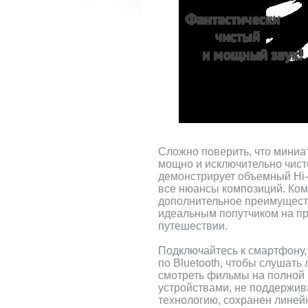
Сложно поверить, что миниа
мощно и исключительно чисто
демонстрирует объемный Hi-F
все нюансы композиций. Ком
дополнительное преимуществ
идеальным попутчиком на про
путешествии.
Подключайтесь к смартфону, 
по Bluetooth, чтобы слушат
смотреть фильмы на полной 
устройствами, не поддержи
технологию, сохранен линей