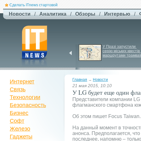
Сделать ITnews стартовой
Новости
/
Аналитика
/
Обзоры
/
Интервью
/
F-
Drones представила 
У Празі запустили 
серію міських квестів 
бюджетный дрон F-
маршрутами трамваї
Сaptain, который 
преодолевает 100 км
Главная
→
Новости
Интернет
21 мая 2015, 10:10
Связь
У LG будет еще один фла
Технологии
Представители компании LG 
Безопасность
флагманского смартфона южн
Бизнес
Об этом пишет Focus Taiwan.
Софт
На данный момент в точност
Железо
анонса. Предполагается, чт
Гаджеты
последнее, напомню – тольк