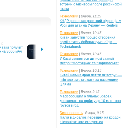
встречи с бизнесом после российской
атаки
Технологии
|
Вчера, 11:15
КНДР розгортає ракетний підрозділ у
Росії для атак на Україну, — Reuters
Технологии
|
Вчера, 10:45
Китай запустив процес створення
армії з тисяч бойових гуманоїдів, —
г.
24 октября 2016 г.
2 авгу
Techniahqrob
y таки получит 
Существование 
Смарт
р на 3000 мАч
изогнутого Xiaomi Mi Note 
получи
Технологии
|
Вчера, 10:45
2 подтверждено 
Nougat
У Києві з'являться дві нові станції
производителем
метро: "Мостицька" та "Варшавська"
13 г.
Технологии
|
Вчера, 10:15
erry заявил, 
Китай навчив дрон летіти як яструб —
ных 
і він вже вміє стежити за наземними
 
цілями
ли не увидят
Технологии
|
Вчера, 9:45
Маск сообщил о планах SpaceX
доставлять на орбиту до 10 млн тонн
грузов в год
Безопасность
|
Вчера, 9:15
Італія відновлює перевірки на кордоні
з Іспанією: кого стосується