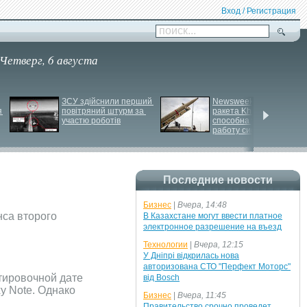
Вход / Регистрация
поиск...
Четверг, 6 августа
ЗСУ здійснили перший 
Newsweek: Иранская 
 
повітряний штурм за 
ракета Kheibar Shekan 
участю роботів
способна усложнить 
работу систем ПРО
Последние новости
Бизнес
|
Вчера, 14:48
нса второго
В Казахстане могут ввести платное
электронное разрешение на въезд
Технологии
|
Вчера, 12:15
У Дніпрі відкрилась нова
авторизована СТО "Перфект Моторс"
тировочной дате
від Bosch
y Note. Однако
Бизнес
|
Вчера, 11:45
Правительство срочно проведет