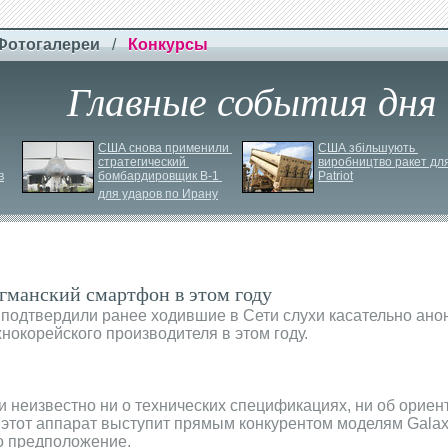
Фотогалереи
/
Конкурсы
Главные события дня
США снова применили 
США збільшують 
стратегический 
виробництво ракет для
в
бомбардировщик B-
1 
Patriot
для ударов по Ирану
гманский смартфон в этом году
подтвердили ранее ходившие в Сети слухи касательно ано
окорейского производителя в этом году.
и неизвестно ни о технических спецификациях, ни об ориен
о этот аппарат выступит прямым конкурентом моделям Galax
о предположение.