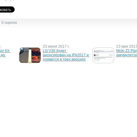
0 оценок
.
23 июня 2017 г.
23 мая 2017 
or 6X 
LG V30 будет 
Moto Z2 Pla
до 
анонсирован на IFA2017 и 
аккумулято
появится в трех версиях
19 января 2015 г.
11 марта 20
5 будет 
Подробности о камере и 
Глава BlackB
анером 
чипсете флагманского LG 
что бюджет
G4
смартфонов
пользовате