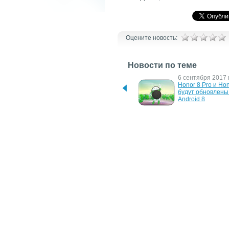
Оцените новость:
Новости по теме
12 февраля 2018 г.
6 сентября 2017 г
В Сети появились 
Honor 8 Pro и Hon
некоторые подробности о 
будут обновлены 
новом флагмане LG V30s
Android 8
14 декабря 2015 г.
2 июня 2015 г.
MWC 2016: LG готовит 
Флагманский LG G
анонс флагманского LG 
укомплектован ск
G5
радужки