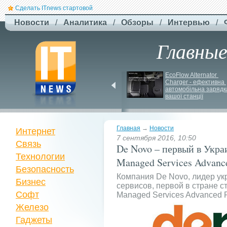
Сделать ITnews стартовой
Новости
/
Аналитика
/
Обзоры
/
Интервью
/
Главны
EcoFlow готує анонс 
EcoFlow Alternator 
нової серії станцій - 
Charger - ефективна 
STREAM 5000
автомобільна зарядка
вашої станції
Главная
→
Новости
Интернет
7 сентября 2016, 10:50
Связь
De Novo – первый в Укра
Технологии
Managed Services Advance
Безопасность
Компания De Novo, лидер ук
Бизнес
сервисов, первой в стране с
Софт
Managed Services Advanced P
Железо
Гаджеты