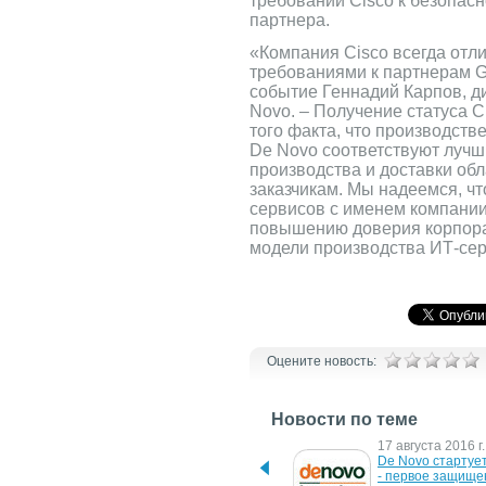
требований Cisco к безопасн
партнера.
«Компания Cisco всегда отл
требованиями к партнерам G
событие Геннадий Карпов, д
Novo. – Получение статуса 
того факта, что производств
De Novo соответствуют луч
производства и доставки об
заказчикам. Мы надеемся, ч
сервисов с именем компании
повышению доверия корпора
модели производства ИТ-сер
Оцените новость:
Новости по теме
16 марта 2017 г.
17 августа 2016 г.
Health24 хранит данные в 
De Novo стартует
G-Cloud от De Novo
- первое защище