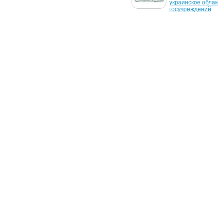
украинское облак
госучреждений
11 ноября 2015 г.
16 января 2015 г.
Veeam Cloud Repository: 
ДТЭК защищает д
новый облачный 
Облаке De Novo
инструмент защиты 
данных от De Novo
18 декабря 2008 г.
19 ноября 2008 г.
System Integration Service 
System Integration
подтвердила 
прошла сертифик
сертификацию CISCO
Cisco Advanced Un
Communications
10 января 2008 г.
System Integration Service 
подтвердила статус Cisco 
Premier Certified Partner