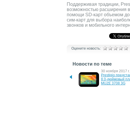
Поддерживая традиции, Pres
возможностью расширения в
помощи SD-карт объемом до 
сим-карт для выбора наибо
звонков и мобильного интерн
Оцените новость:
Новости по теме
7 декабря 2017 г.
30 ноября 2017 г.
Prestigio представляет 
Prestigio предста
смартфоны Muze C7 LTE 
8.0-дюймовый пл
и Grace P5
MUZE 3708 3G
23 июля 2017 г.
10 августа 2016 г.
Новый смартфон 
Камерофон Presti
PRESTIGIO Muze G3 LTE
D3
2 июня 2016 г.
23 сентября 2015 
Состоялся анонс 
Prestigio Muze C3 