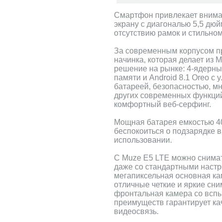
Смартфон привлекает вниман
экрану с диагональю 5,5 дюй
отсутствию рамок и стильном
За современным корпусом п
начинка, которая делает из 
решение на рынке: 4-ядерны
памяти и Android 8.1 Oreo 
батареей, безопасностью, м
других современных функци
комфортный веб-серфинг.
Мощная батарея емкостью 4
беспокоиться о подзарядке в
использовании.
С Muze E5 LTE можно снима
даже со стандартными настр
мегапиксельная основная ка
отличные четкие и яркие сни
фронтальная камера со всп
преимуществ гарантирует ка
видеосвязь.