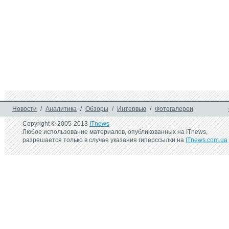
доступного смартфона 
дюймовый смартф
Sony Xperia E5
Android Lollipop
29 октября 2010 г.
Muze MX9 – новый 
медиаплеер Full HD из 
Кореи
Новости
/
Аналитика
/
Обзоры
/
Интервью
/
Фотогалереи
Copyright © 2005-2013
ITnews
Любое использование материалов, опубликованных на ITnews,
разрешается только в случае указания гиперссылки на
ITnews.com.ua