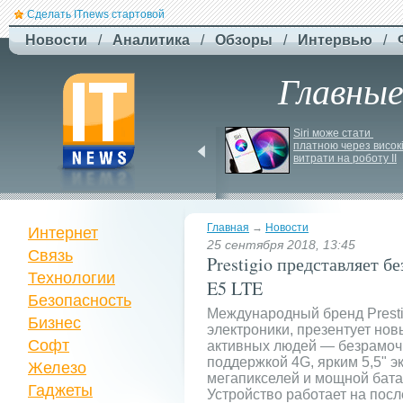
Сделать ITnews стартовой
Новости
/
Аналитика
/
Обзоры
/
Интервью
/
Главны
Jetstar запроваджує 
Siri може стати 
плату за ручну поклажу
платною через високі
витрати на роботу ІІ
Главная
→
Новости
Интернет
25 сентября 2018, 13:45
Связь
Prestigio представляет 
Технологии
E5 LTE
Безопасность
Международный бренд Presti
Бизнес
электроники, презентует но
Софт
активных людей — безрамоч
поддержкой 4G, ярким 5,5" э
Железо
мегапикселей и мощной бата
Гаджеты
Устройство работает на посл