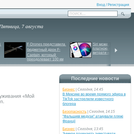
Вход / Регистрация
поиск...
Пятница, 7 августа
 
F-
Drones представила 
Siri може стати 
платною через високі 
бюджетный дрон F-
витрати на роботу ІІ
Сaptain, который 
преодолевает 100 км
Последние новости
Бизнес
|
Сегодня, 14:45
В Мексике во время прямого эфира в
луживания «Мой
TikTok застрелили известного
n.
блогера
Безопасность
|
Сегодня, 14:15
"Фальшиві медузи" атакували пляжі
Франції
Бизнес
|
Сегодня, 13:45
Зумери починають інвестувати