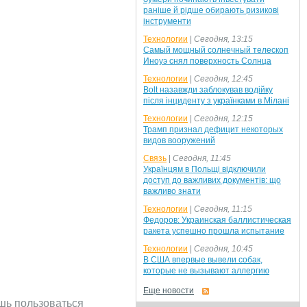
раніше й рідше обирають ризикові
інструменти
Технологии
|
Сегодня, 13:15
Самый мощный солнечный телескоп
Иноуэ снял поверхность Солнца
Технологии
|
Сегодня, 12:45
Bolt назавжди заблокував водійку
після інциденту з українками в Мілані
Технологии
|
Сегодня, 12:15
Трамп признал дефицит некоторых
видов вооружений
Связь
|
Сегодня, 11:45
Українцям в Польщі відключили
доступ до важливих документів: що
важливо знати
Технологии
|
Сегодня, 11:15
Федоров: Украинская баллистическая
ракета успешно прошла испытание
Технологии
|
Сегодня, 10:45
В США впервые вывели собак,
которые не вызывают аллергию
Еще новости
ишь пользоваться