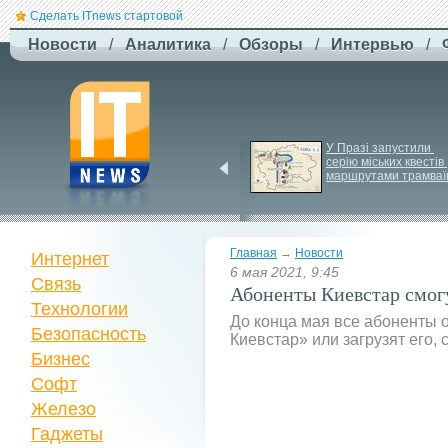
Сделать ITnews стартовой
Новости
/
Аналитика
/
Обзоры
/
Интервью
/
Російський удар 
У Празі запустили 
знищив ключовий 
серію міських квестів 
склад Intertop Ukraine
маршрутами трамваї
Главная
→
Новости
Интернет
6 мая 2021, 9:45
Связь
Абоненты Киевстар смогу
Технологии
До конца мая все абоненты
Безопасность
Киевстар» или загрузят его, 
Бизнес
Софт
Железо
Гаджеты