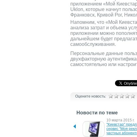
приложением «Мой Киевстар»
Uklon, которые начнут польз
Франковск, Кривой Рог, Нико
Напомним, что «Мой Киевста
анализа затрат и объема усл
приложении можно пополнять 
дальнейшем будет предлагат
самообслуживания.
Персональные данные польз
двухфакторную аутентификац
самостоятельно или настроит
Оцените новость:
Новости по теме
21 марта 2017 г.
10 марта 2015 г.
Киевстар выпустил 
"Киевстар" предл
обновлённую версию 
сервис "Моя рекл
приложения "Мой 
частных абонент