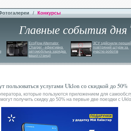
Фотогалереи
/
Конкурсы
Главные события дня
EcoFlow Alternator 
ЗСУ здійснили перший
Charger - ефективна 
повітряний штурм за 
в
автомобільна зарядка 
участю роботів
вашої станції
т пользоваться услугами Uklon со скидкой до 50%
 оператора, которые пользуются приложением для самообс
смогут получить скидку до 50% на первые две поездки с Uklo