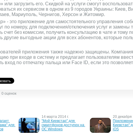
 или загрузить его. Скидкой на услуги смогут воспользова
оваться их сервисом в одном из 9 городов Украины: Киев, В
лаев, Мариуполь, Чернигов, Херсон и Житомир.
р» - это приложение для самостоятельного управления со
уг по номеру, для подключения/отключения услуг и замены 
счет без комиссии, получить консультацию в чате и тому п
ь другие выгодные акции для всех абонентов, которые пол
ователей приложения также надежно защищены. Компания
ию при входе в систему и предлагает пользователям ввест
ь вход по отпечатку пальца или Face ID, если это позволяет
0 оценок
14 марта 2014 г.
20 декабря 
агает 
"Мой Киевстар" для 
Приложение
ама" для 
смартфонов доступен на 
Киевстар" д
ов
ОС Windows
iOS