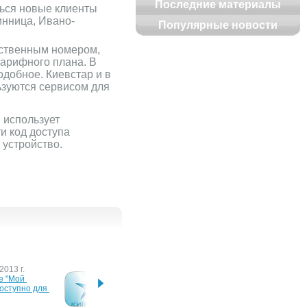
Последние материалы
ться новые клиенты
инница, Ивано-
Популярные новости
бственным номером,
тарифного плана. В
одобное. Киевстар и в
ьзуются сервисом для
 использует
и код доступа
 устройство.
2013 г.
30 января 2012 г.
23 ноя
 "Мой 
"Мой Киевстар" помогает 
Andro
оступно для 
абонентам "Домашнего 
Киевс
Интернета" 1,5 млн. раз в 