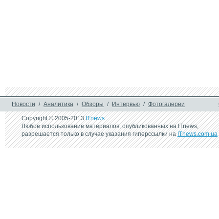
Новости
/
Аналитика
/
Обзоры
/
Интервью
/
Фотогалереи
Copyright © 2005-2013
ITnews
Любое использование материалов, опубликованных на ITnews,
разрешается только в случае указания гиперссылки на
ITnews.com.ua