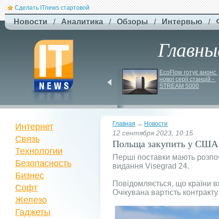
Сделать ITnews стартовой
Новости
/
Аналитика
/
Обзоры
/
Интервью
/
Главны
F-
Drones представила 
EcoFlow готує анонс 
нової серії станцій - 
бюджетный дрон F-
STREAM 5000
Сaptain, который 
преодолевает 100 км
Главная
→
Новости
Интернет
12 сентября 2023, 10:15
Связь
Польща закупить у США
Технологии
Перші поставки мають розпо
Безопасность
видання Visegrad 24.
Бизнес
Повідомляється, що країни 
Софт
Очікувана вартість контракту
Железо
Гаджеты