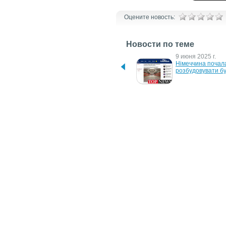
Оцените новость:
Новости по теме
16 декабря 2025 г.
9 июня 2025 г.
У Польщі військовий дрон 
Німеччина почала
впав поблизу житлового 
розбудовувати б
будинку, — RMF
17 апреля 2025 г.
13 января 2025 г.
Трамп відмовився продати 
Біткоїн до 2035-го
Україні ЗРК Patriot, – BILD
$1,5 мільйона мо
сягнути, — News
10 сентября 2024 г.
6 августа 2024 г.
Україна через війну вже 
У Польщі не вист
втратила майже половину 
працівників через
свого населення, — La 
українців, — 
Repubblica
Rzeczpospolitа
17 февраля 2023 г.
Франція відправила в 
Україну перші AMX-10RC