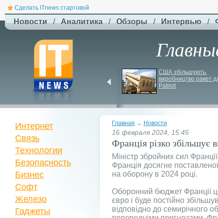
Сделать ITnews стартовой
Новости
/
Аналитика
/
Обзоры
/
Интервью
/
Главны
Російський удар 
США збільшують 
знищив ключовий 
виробництво ракет дл
склад Intertop Ukraine
Patriot
Главная
→
Новости
Интернет
16 февраля 2024, 15:45
Связь
Франція різко збільшує 
Технологии
Міністр збройних сил Франці
Безопасность
Франція досягне поставлено
Бизнес
на оборону в 2024 році.
Софт
Оборонний бюджет Франції ць
Железо
євро і буде постійно збільшу
відповідно до семирічного об
Гаджеты
попередніми прогнозами, Фр