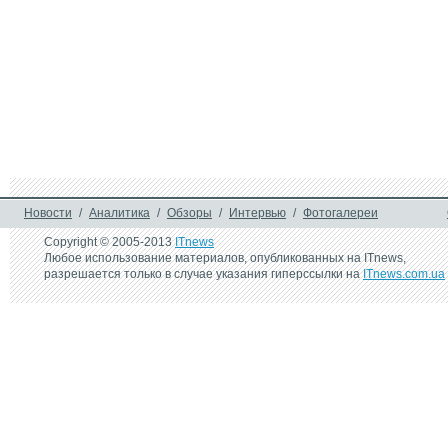
Новости
/
Аналитика
/
Обзоры
/
Интервью
/
Фотогалереи
Copyright © 2005-2013
ITnews
Любое использование материалов, опубликованных на ITnews,
разрешается только в случае указания гиперссылки на
ITnews.com.ua