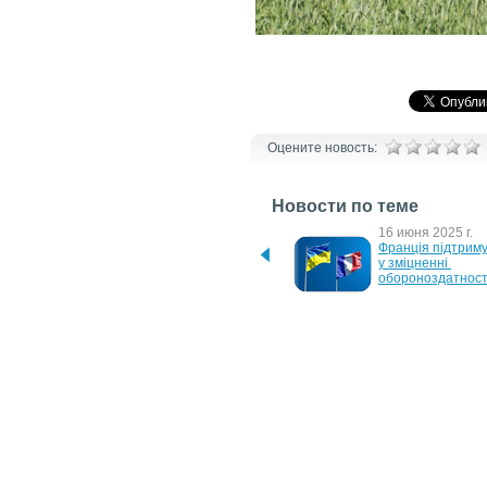
Оцените новость:
Новости по теме
11 июля 2025 г.
16 июня 2025 г.
Франція поновлює 
Франція підтримує
виробництво крилатих 
у зміцненні 
ракет SCALP/EG
обороноздатност
6 февраля 2025 г.
28 января 2025 г.
Украина получила от 
Две страны НАТО 
Франции первые 
согласились трат
истребители Mirage 2000
ВВП на оборону —
Financial Times
1 марта 2024 г.
16 марта 2023 г.
Франція закупить 100 
Французские тан
безпілотників Delair для 
10-RC уже в Укр
України