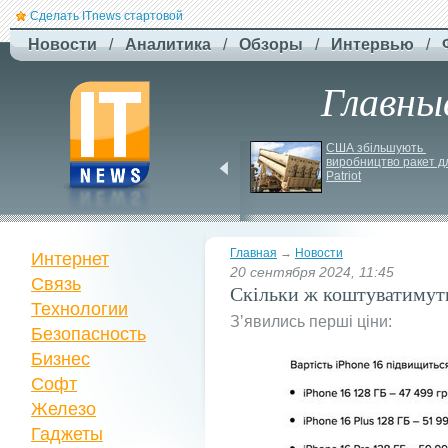
Сделать ITnews стартовой
Новости
/
Аналитика
/
Обзоры
/
Интервью
/
Главны
Siri може стати 
США збільшують 
платною через високі 
виробництво ракет дл
витрати на роботу ІІ
Patriot
Главная
→
Новости
Интернет
20 сентября 2024, 11:45
Связь
Скільки ж коштуватимуть 
Технологии
Зʼявились перші ціни:
Безопасность
Бизнес
Софт
Железо
Гаджеты