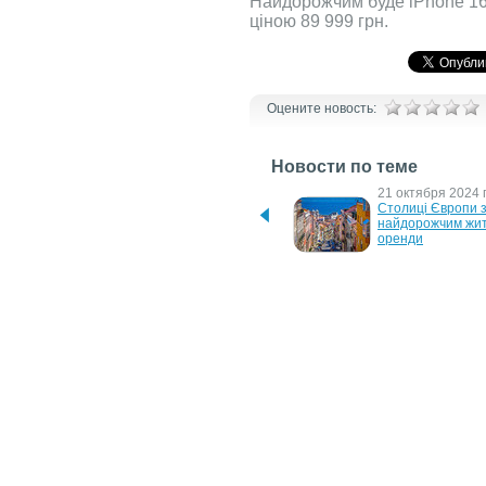
Найдорожчим буде iPhone 16 
ціною 89 999 грн.
Оцените новость:
Новости по теме
30 июля 2026 г.
21 октября 2024 г
З 1 серпня українці 
Столиці Європи з
зможуть дістатися нічним 
найдорожчим жит
потягом із Перемишля до 
оренди
Франкфурта
30 мая 2024 г.
21 октября 2020 г
"Київавтодор" оголосив 
iPhone 12 Pro Max
тендер на ремонт мосту 
получил батарею 
Метро
меньшей ёмкости,
предшественник
16 октября 2018 г.
12 октября 2018 г
iPhone xs max или iPhone 
Официальные цен
8 plus?
iPhone Xs, iPhone
и Apple Watch Seri
Украине