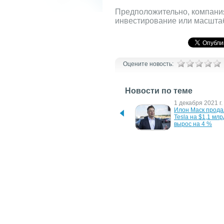
Предположительно, компания
инвестирование или масштаб
Оцените новость:
Новости по теме
25 июля 2023 г.
1 декабря 2021 г.
Исторический максимум: 
Илон Маск продал
отток капитала из РФ 
Tesla на $1,1 млрд
достиг $253 млрд
вырос на 4 %
12 июня 2014 г.
19 марта 2008 г.
Новая акция и ЛЕТНЯЯ 
Аукцион по распр
РАСПРОДАЖА в сети 
аналоговых телеч
"Комп'ютерний Всесвіт"
США завершен
17 января 2006 г.
25 ноября 2005 г.
Google пророчат рост 
Акции Google про
акций до $2 000 за 
уже по $400
единицу