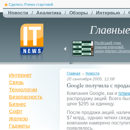
Сделать ITnews стартовой
Новости
/
Аналитика
/
Обзоры
/
Интервью
/
Главны
Newsweek: Иранская 
Російський удар 
ракета Kheibar Shekan 
знищив ключовий 
способна усложнить 
склад Intertop Ukraine
работу систем ПРО
Главная
→
Новости
Интернет
20 сентября 2005, 12:08
Связь
Google получила с прода
Технологии
Компания Google, как и
план
Безопасность
распродажу акций. Всего был
Бизнес
цене $295 за единицу.
Софт
После продажи акций, нали
$7 млрд., однако четких свед
Железо
компании намерено поступит
Гаджеты
появлялось.