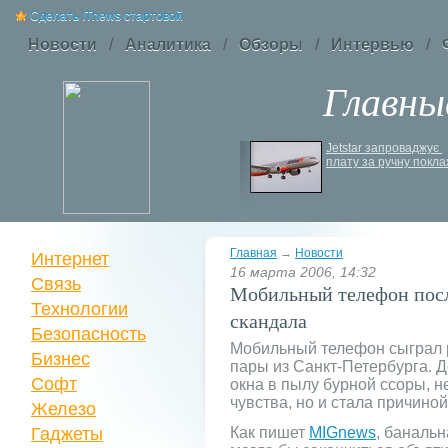
Сделать ITnews стартовой
Новости
/
Аналитика
/
Обзоры
/
Интервью
/
Главны
EcoFlow Alternator 
Jetstar запроваджує 
Charger - ефективна 
плату за ручну покла
автомобільна зарядка 
вашої станції
Главная
→
Новости
Интернет
16 марта 2006, 14:32
Связь
Мобильный телефон пос
Технологии
скандала
Безопасность
Мобильный телефон сыграл 
Бизнес
пары из Санкт-Петербурга. 
Софт
окна в пылу бурной ссоры, н
чувства, но и стала причино
Железо
Гаджеты
Как пишет
MIGnews
, баналь