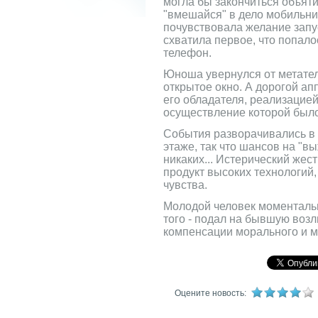
могла бы закончиться объяти
"вмешайся" в дело мобильни
почувствовала желание запу
схватила первое, что попалос
телефон.
Юноша увернулся от метатель
открытое окно. А дорогой а
его обладателя, реализацией
осуществление которой было
События разворачивались в 
этаже, так что шансов на "в
никаких... Истерический жес
продукт высоких технологий
чувства.
Молодой человек моментальн
того - подал на бывшую возл
компенсации морального и м
Оцените новость: