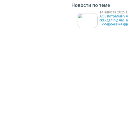
Новости по теме
6 августа 2026 г.
14 августа 2025 г.
В Италии нашли 
АОЗ потрапив у ч
выброшенный 
скандал під час за
лотерейный билет с 
FPV-дронів на ф
выигрышем в €1 млн
10 декабря 2019 г.
12 октября 2011 г
10 потребительских 
Скандал в Герман
трендов 2030 года – 
власть страны 
интернет чувств
используют шпио
программное 
обеспечение
13 декабря 2006 г.
12 декабря 2006 г
Siemens  в центре 
Чувство юмора пр
громкого скандала
вам жизнь
17 февраля 2005 г.
Итальянский филиал MSN 
стал причиной 
религиозного скандала