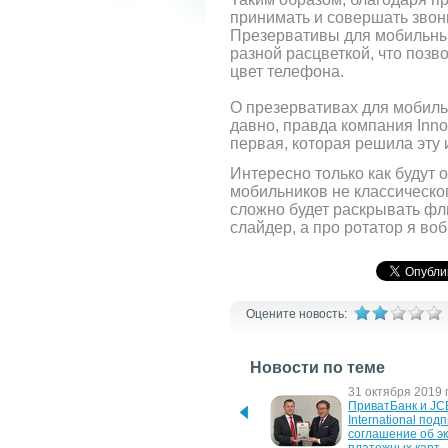
принимать и совершать звон
Презервативы для мобильны
разной расцветкой, что позв
цвет телефона.
О презервативах для мобиль
давно, правда компания Innova
первая, которая решила эту 
Интересно только как будут 
мобильников не классическо
сложно будет раскрывать фл
слайдер, а про ротатор я воб
Оцените новость:
Новости по теме
29 октября 2021 г.
31 октября 2019 г
Платежный сервис 
ПриватБанк и JCB
"Жабка" от Mastercard - 
International подп
оплаты и переводы в 
соглашение об эк