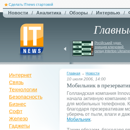
Сделать ITnews стартовой
Новости
/
Аналитика
/
Обзоры
/
Интервью
/
Главны
Newsweek: Иранская 
Російський удар 
ракета Kheibar Shekan 
знищив ключовий 
способна усложнить 
склад Intertop Ukraine
работу систем ПРО
Главная
→
Новости
Интернет
10 июля 2006, 14:00
Связь
Мобильник в презервати
Технологии
Голландская компания Innoval
Безопасность
начала активную компанию 
Бизнес
для мобильных телефонов. К
благодаря презервативам м
Софт
уберечь от пыли, влаги и даж
Железо
Мобильник
.
Гаджеты
Таким образом, благодаря п