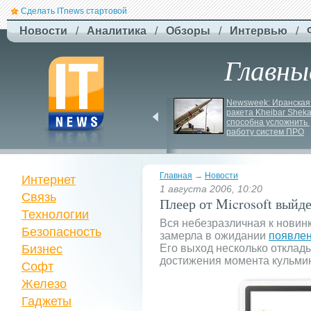
Сделать ITnews стартовой
Новости
/
Аналитика
/
Обзоры
/
Интервью
/
Главны
F-
Drones представила 
Newsweek: Иранская 
ракета Kheibar Sheka
бюджетный дрон F-
способна усложнить 
Сaptain, который 
работу систем ПРО
преодолевает 100 км
Главная
→
Новости
Интернет
1 августа 2006, 10:20
Связь
Плеер от Microsoft выйде
Технологии
Вся небезразличная к новин
Безопасность
замерла в ожидании
появле
Бизнес
Его выход несколько отклад
достижения момента кульми
Софт
Железо
Гаджеты