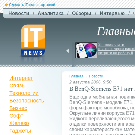
Сделать ITnews стартовой
Новости
/
Аналитика
/
Обзоры
/
Интервью
/
Главны
Newsweek: Иранская 
Siri може стати 
ракета Kheibar Shekan 
платною через високі
способна усложнить 
витрати на роботу ІІ
работу систем ПРО
Главная
→
Новости
Интернет
2 августа 2006, 9:50
Связь
В BenQ-Siemens E71 нет 
Технологии
Еще одна мобильная новинк
Безопасность
BenQ-Siemens - модель E71, 
Бизнес
форм-факторе моноблока, но
Округлые линии корпуса E71
Софт
жидкого переливающегося м
Железо
отделки поверхности аппара
своим характеристикам матер
Гаджеты
отпечатков пальцев (для чёрн