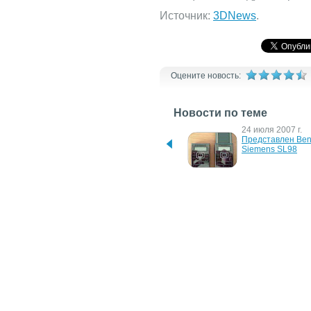
Источник:
3DNews
.
Оцените новость:
Новости по теме
18 января 2024 г.
24 июля 2007 г.
В Пентагоне утверждают, 
Представлен Be
что мир на грани мировой 
Siemens SL98
войны
24 апреля 2007 г.
17 апреля 2007 г.
Новый BenQ Siemens 
BenQ Siemens вы
SF71
последний теле
5 октября 2006 г.
4 октября 2006 г.
Oxyon – необычный 
Siemens защищае
слайдер от BenQ-Siemens
работников BenQ