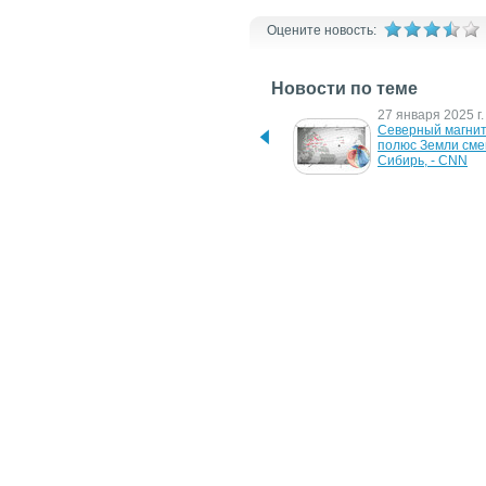
Оцените новость:
Новости по теме
5 августа 2025 г.
27 января 2025 г.
Экосистеме сгоревшего 
Северный магнит
леса в Турции 
полюс Земли сме
потребуется до 100 лет 
Сибирь, - CNN
на восстановление
13 октября 2023 г.
1 июня 2023 г.
В Украине к 
Турецкий истреби
разминированию полей 
KAAN может полу
будут привлекать... пчел
двигатель украинс
производителя
11 мая 2007 г.
1 ноября 2006 г.
Американцы 
Учёные создали 
разрабатывают двигатель 
нанопереключате
будущего
основе двигател
12 декабря 2005 г.
Panasonic становится 
более плазменным