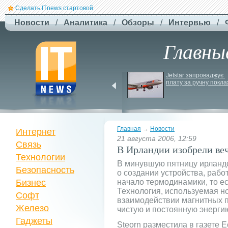
Сделать ITnews стартовой
Новости
/
Аналитика
/
Обзоры
/
Интервью
/
Главны
США збільшують 
Jetstar запроваджує 
виробництво ракет для 
плату за ручну покла
Patriot
Главная
→
Новости
Интернет
21 августа 2006, 12:59
Связь
В Ирландии изобрели ве
Технологии
В минувшую пятницу ирланд
Безопасность
о создании устройства, рабо
Бизнес
начало термодинамики, то ес
Технология, используемая н
Софт
взаимодействии магнитных п
Железо
чистую и постоянную энерги
Гаджеты
Steorn разместила в газете 