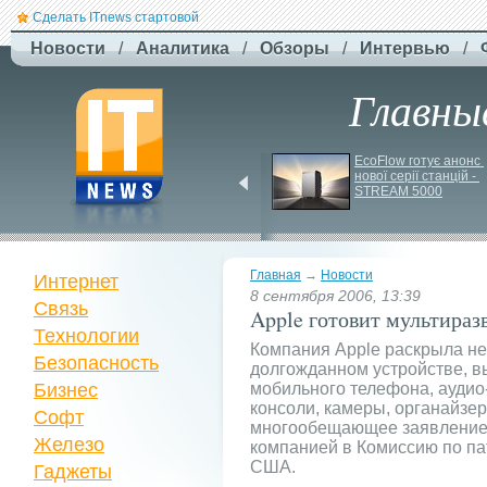
Сделать ITnews стартовой
Новости
/
Аналитика
/
Обзоры
/
Интервью
/
Главны
У Празі запустили 
EcoFlow готує анонс 
серію міських квестів 
нової серії станцій - 
маршрутами трамваїв
STREAM 5000
Главная
→
Новости
Интернет
8 сентября 2006, 13:39
Связь
Apple готовит мультираз
Технологии
Компания Apple раскрыла не
Безопасность
долгожданном устройстве, 
Бизнес
мобильного телефона, аудио
консоли, камеры, органайзер
Софт
многообещающее заявление с
Железо
компанией в Комиссию по па
США.
Гаджеты