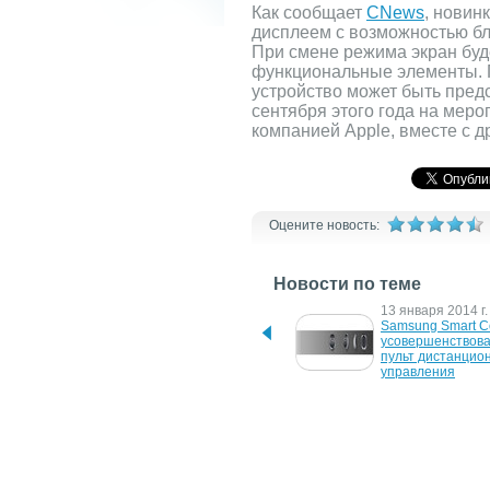
Как сообщает
CNews
, новин
дисплеем с возможностью бл
При смене режима экран буд
функциональные элементы.
устройство может быть пред
сентября этого года на мер
компанией Apple, вместе с 
Оцените новость:
Новости по теме
22 сентября 2017 г.
13 января 2014 г.
NVIDIA запускает новую 
Samsung Smart Con
версию комплекта SHIELD 
усовершенствова
TV – только с пультом ДУ
пульт дистанцион
управления
10 января 2011 г.
26 октября 2009 г
CES 2011: пульт ДУ 
Yinlips YDP800 P
Samsung Touch Control с 
портативный 
3-дюймовым тачскрином 
медиаплеер, прое
покажет телепередачи
игровая консоль в
устройстве