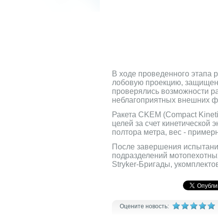
В ходе проведенного этапа 
лобовую проекцию, защищен
проверялись возможности ра
неблагоприятных внешних фа
Ракета CKEM (Compact Kineti
целей за счет кинетической
полтора метра, вес - пример
После завершения испытани
подразделений мотопехотных
Stryker-Бригады, укомплект
Оцените новость: