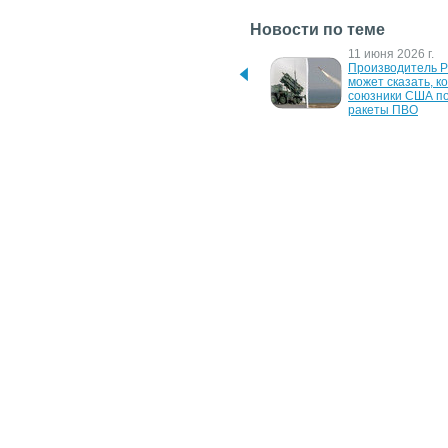
Новости по теме
4 августа 2026 г.
11 июня 2026 г.
США збільшують 
Производитель Pat
виробництво ракет для 
может сказать, ко
Patriot
союзники США по
ракеты ПВО
17 апреля 2023 г.
6 марта 2023 г.
В Иране провели 
США направили д
испытания 
України 90 бойов
противотанковой ракеты 
Stryker, які вже п
"Sadid 365"
Німеччини