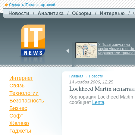
Сделать ITnews стартовой
Новости
/
Аналитика
/
Обзоры
/
Интервью
/
Newsweek: Иранская 
У Празі запустили 
ракета Kheibar Shekan 
серію міських квестів 
способна усложнить 
маршрутами трамваї
работу систем ПРО
Главная
→
Новости
Интернет
14 ноября 2006, 12:25
Связь
Lockheed Martin испытал
Технологии
Корпорация Lockheed Martin
Безопасность
сообщает
Lenta
.
Бизнес
Софт
Железо
Гаджеты