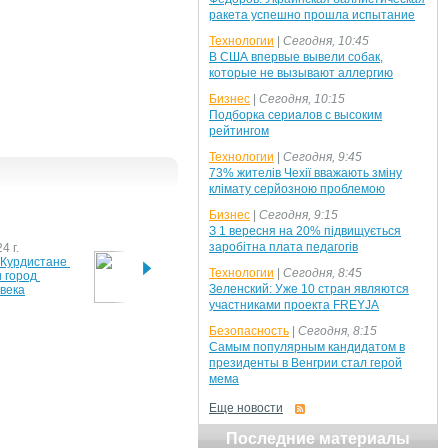
ракета успешно прошла испытание
Технологии
|
Сегодня, 10:45
В США впервые вывели собак,
которые не вызывают аллергию
Бизнес
|
Сегодня, 10:15
Подборка сериалов с высоким
рейтингом
Технологии
|
Сегодня, 9:45
73% жителів Чехії вважають зміну
клімату серйозною проблемою
Бизнес
|
Сегодня, 9:15
З 1 вересня на 20% підвищується
заробітна плата педагогів
4 г.
23 мая 2011 г.
9 сент
Курдистане 
Будущие экономисты 
Parago
Технологии
|
Сегодня, 8:45
город 
обзавелись телефонами 
выпус
Зеленский: Уже 10 стран являются
 века
МТС 236
элект
участниками проекта FREYJA
Безопасность
|
Сегодня, 8:15
г.
Самым популярным кандидатом в
 потепление 
президенты в Венгрии стал герой
Землю
мема
Еще новости
Последние материалы