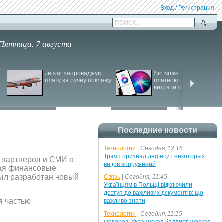
Вход / Регистрация
поиск...
Пятница, 7 августа
Jetstar запроваджує 
Siri може стати 
плату за ручну поклажу
платною через високі 
витрати на роботу ІІ
Последние новости
Технологии
|
Сегодня, 12:15
Трамп признал дефицит некоторых
 партнеров и СМИ о
видов вооружений
чая финансовые
был разработан новый
Связь
|
Сегодня, 11:45
Українцям в Польщі відключили
доступ до важливих документів: що
я частью
важливо знати
Технологии
|
Сегодня, 11:15
Федоров: Украинская баллистическая