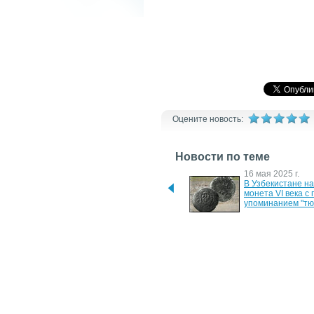
Оцените новость:
Новости по теме
21 июля 2026 г.
16 мая 2025 г.
В Узбекистане обнаружен 
В Узбекистане на
дворец правителей VIII 
монета VI века с 
века
упоминанием "тю
23 апреля 2009 г.
12 января 2008 г.
Sharp откроет завод по 
Роботу присвоили
производству ЖК-панелей 
века
в городе Сакай в октябре