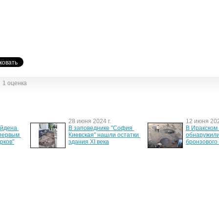
1 оценка
28 июня 2024 г.
12 июня 202
йдена 
В заповеднике "София 
В Иракском 
первым 
Киевская" нашли остатки 
обнаружили 
рков"
здания XI века
бронзового
8 декабря 2006 г.
16 мая 2006 
 имя 21 
Ретро телефон из 20го 
Глобальное
века
уничтожит 