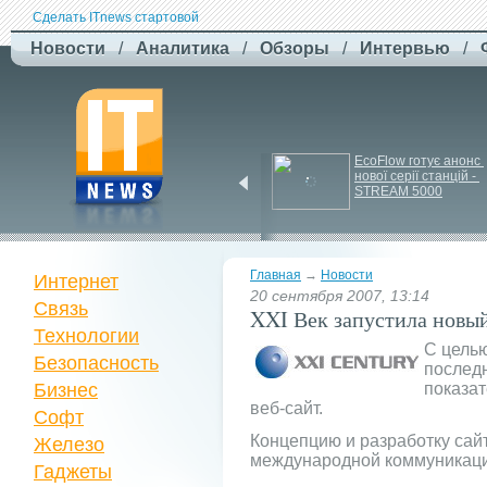
Сделать ITnews стартовой
Новости
/
Аналитика
/
Обзоры
/
Интервью
/
У Празі запустили 
EcoFlow готує анонс 
серію міських квестів 
нової серії станцій - 
маршрутами трамваїв
STREAM 5000
Главная
→
Новости
Интернет
20 сентября 2007, 13:14
Связь
XXI Век запустила новый
Технологии
С цель
Безопасность
последн
Бизнес
показат
веб-сайт.
Софт
Концепцию и разработку сай
Железо
международной коммуникацио
Гаджеты