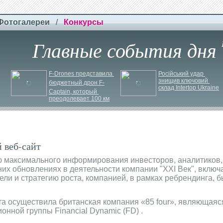
Фотогалереи
/
Конкурсы
Главные события дня
F-
Drones представила 
Російський удар 
знищив ключовий 
бюджетный дрон F-
склад Intertop Ukraine
Сaptain, который 
преодолевает 100 км
 веб-сайт
ю максимального информирования инвесторов, аналитиков,
их обновлениях в деятельности компании "XXI Век", вклю
ели и стратегию роста, компанией, в рамках ребрендинга, 
та осуществила британская компания «85 four», являющаяс
нной группы Financial Dynamic (FD) .