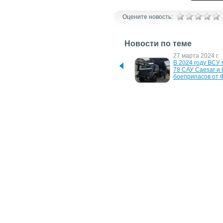
Оцените новость:
Новости по теме
9 декабря 2024 г.
27 марта 2024 г.
Україна отримає від 
В 2024 году ВСУ 
Франції і Данії партію 
78 САУ Caesar и 8
гаубиць Caesar на рік 
боеприпасов от 
раніше
28 апреля 2023 г.
1 февраля 2023 г
19 САУ CAESAR 8x8 від 
12 новых гаубиц
Данії вже в ЗСУ
для ВСУ
11 ноября 2022 г.
4 июля 2022 г.
Франція передає шість 
Зеленский поблаг
додаткових гаубиць 
Макрона за новы
Caesar
Caesar
6 ноября 2006 г.
Electronic Arts выпустит 
The Sims 3 и SimCity 5