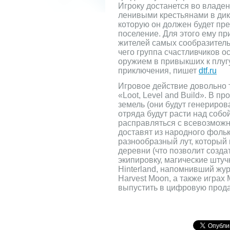
Игроку достанется во владе
ленивыми крестьянами в дик
которую он должен будет пр
поселение. Для этого ему пр
жителей самых сообразитель
чего группа счастливчиков о
оружием в привыкших к плугу
приключения, пишет
dtf.ru
Игровое действие довольно 
«Loot, Level and Build». В 
земель (они будут генериров
отряда будут расти над соб
расправляться с всевозмож
доставят из народного фоль
разнообразный лут, который 
деревни (что позволит созд
экипировку, магические штуч
Hinterland, напомнивший жу
Harvest Moon, а также играх 
выпустить в цифровую прода