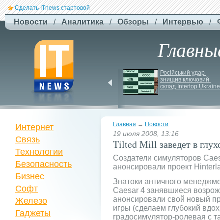
Сделать ITnews стартовой
Новости
/
Аналитика
/
Обзоры
/
Интервью
/
Главны
F-
Drones представила 
Російський удар 
знищив ключовий 
бюджетный дрон F-
склад Intertop Ukraine
Сaptain, который 
преодолевает 100 км
Главная
→
Новости
Интернет
19 июля 2008, 13:16
Связь
Tilted Mill заведет в глу
Технологии
Создатели симуляторов Caesa
Безопасность
анонсировали проект Hinter
Бизнес
Знатоки античного менеджмент
Софт
Caesar 4 занявшиеся возрож
анонсировали свой новый про
Железо
игры (сделаем глубокий вдох
Гаджеты
градосимулятор-ролевая с т